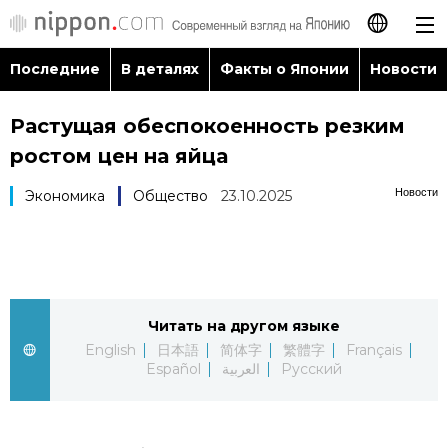
Последние
В деталях
Факты о Японии
Новости
日本語
Растущая обеспокоенность резким
English
ростом цен на яйца
简体字
Последние
Новости
Экономика
Общество
23.10.2025
繁體字
В деталях
Français
Факты о Японии
Читать на другом языке
Español
English
日本語
简体字
繁體字
Français
Новости
Español
العربية
Русский
العربية
Путеводитель по Японии