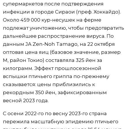
супермаркетов после подтверждения
Жизнь
инфекции в городе Сираои (преф. Хоккайдо).
Около 459 000 кур-несушек на ферме
Технологии
подлежат уничтожению, чтобы предотвратить
дальнейшее распространение вируса. По
Токио
данным JA Zen-Noh Tamago, на 22 октября
оптовая цена яиц (базовое значение, размер
От редакции
M, район Токио) составляла 325 йен за
килограмм. Эффект прошлосезонной
вспышки птичьего гриппа по-прежнему
сказывается: цены приблизились к
рекордным 350 йен, зафиксированным
весной 2023 года.
С осени 2022-го по весну 2023-го страна
пережила масштабную эпидемию птичьего