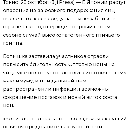
Токио, 23 октября (Jiji Press) — В Японии растут
Фото/Видео
опасения из-за резкого подорожания яиц
после того, как в среду на птицефабрике в
Разделы
стране был подтверждён первый в этом
сезоне случай высокопатогенного птичьего
Люди
Популярные статьи
гриппа.
Вспышка заставила участников отрасли
Блог
Японский язык
official SNS
повысить бдительность. Оптовые цены на
яйца уже вплотную подошли к историческому
Политика
Японский калейдоскоп
максимуму, и при дальнейшем
распространении инфекции возможны
Экономика
Семья
сокращение поставок и новый виток роста
цен.
Общество
Еда и напитки
«Вот и этот год настал», — со вздохом сказал 22
Культура
октября представитель крупной сети