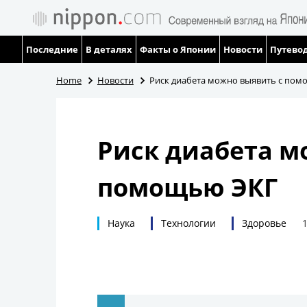
Последние
В деталях
Факты о Японии
Новости
Путевод
Home
Новости
Риск диабета можно выявить с пом
Риск диабета м
помощью ЭКГ
Наука
Технологии
Здоровье
1