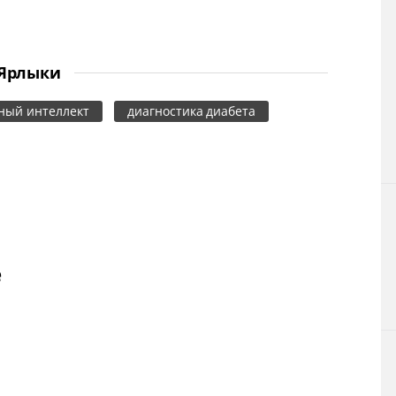
Ярлыки
ный интеллект
диагностика диабета
е