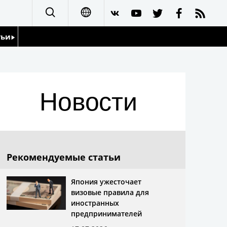
тьи
日本語
English
йдоскоп
Новости
简体字
繁體字
Français
Рекомендуемые статьи
Español
Япония ужесточает
визовые правила для
العربية
иностранных
предпринимателей