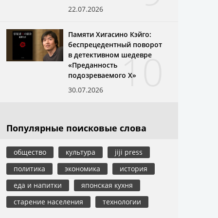
22.07.2026
Памяти Хигасино Кэйго:
беспрецедентный поворот
10
в детективном шедевре
«Преданность
подозреваемого X»
30.07.2026
Популярные поисковые слова
общество
культура
jiji press
политика
экономика
история
еда и напитки
японская кухня
старение населения
технологии