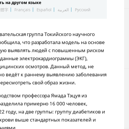
ть на другом языке
Технологии
繁體字
Français
Español
العربية
Русский
Токио
едовательская группа Токийского научного
От редакции
ообщила, что разработала модель на основе
бную выявлять людей с повышенным риском
 данные электрокардиограммы (ЭКГ),
ицинских осмотров. Данный метод, не
но ведёт к раннему выявлению заболевания
пересмотреть свой образ жизни.
водством профессора Ямада Тэцуя из
разделила примерно 16 000 человек,
 году, на две группы: группу диабетиков и
 крови выше стандартных показателей и
ениями.