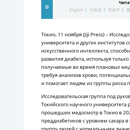
Чита
English
日本語
简体字
Токио, 11 ноября (Jiji Press) – Иссл
университета и других институтов с
искусственного интеллекта, спосо
развития диабета, используя только
получаемые во время плановых мед
требуя анализов крови, потенциаль
и помогает людям из группы риска 
Исследовательская группа под руко
Токийского научного университета 
прошедших медосмотр в Токио в 2022
преддиабетиков с уровнем сахара в
группу людей с нормальными знач