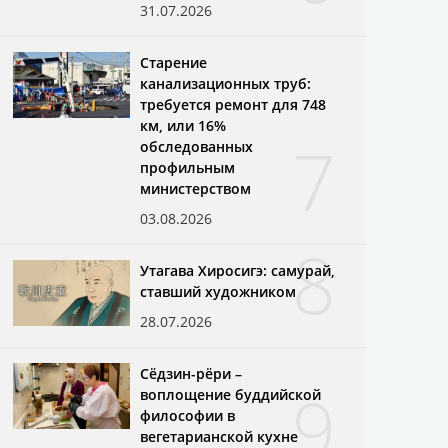
31.07.2026
Старение
канализационных труб:
требуется ремонт для 748
км, или 16%
7
обследованных
профильным
министерством
03.08.2026
8
Утагава Хиросигэ: самурай,
ставший художником
28.07.2026
Сёдзин-рёри –
9
воплощение буддийской
философии в
вегетарианской кухне