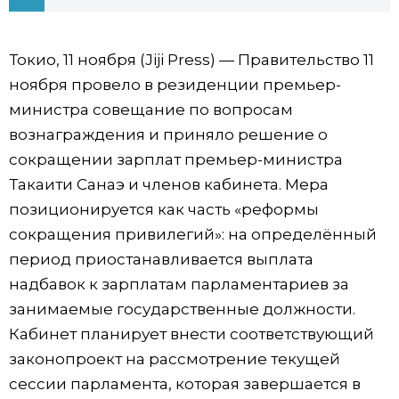
Фото/Видео
Токио, 11 ноября (Jiji Press) — Правительство 11
Разделы
ноября провело в резиденции премьер-
министра совещание по вопросам
Люди
Популярные статьи
вознаграждения и приняло решение о
сокращении зарплат премьер-министра
Блог
Японский язык
official SNS
Такаити Санаэ и членов кабинета. Мера
позиционируется как часть «реформы
Политика
Японский калейдоскоп
сокращения привилегий»: на определённый
период приостанавливается выплата
Экономика
Семья
надбавок к зарплатам парламентариев за
занимаемые государственные должности.
Общество
Еда и напитки
Кабинет планирует внести соответствующий
законопроект на рассмотрение текущей
Культура
сессии парламента, которая завершается в