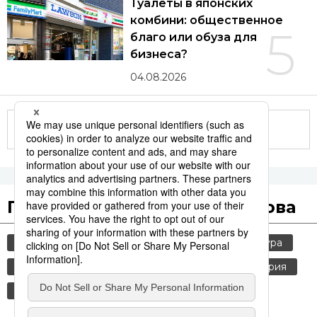
Туалеты в японских
комбини: общественное
5
благо или обуза для
бизнеса?
04.08.2026
Другие статьи по теме
Популярные поисковые слова
общество
jiji press
политика
культура
россия
технологии
шпионаж
история
экономика
синкансэн