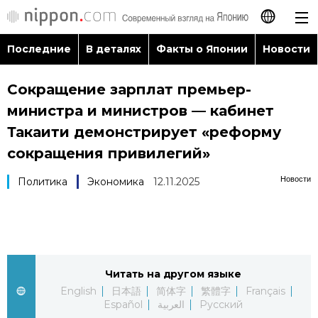
Последние
В деталях
Факты о Японии
Новости
日本語
Сокращение зарплат премьер-
English
министра и министров — кабинет
简体字
Такаити демонстрирует «реформу
Последние
сокращения привилегий»
繁體字
В деталях
Новости
Политика
Экономика
12.11.2025
Français
Факты о Японии
Español
Новости
العربية
Читать на другом языке
English
日本語
简体字
繁體字
Français
Путеводитель по Японии
Español
العربية
Русский