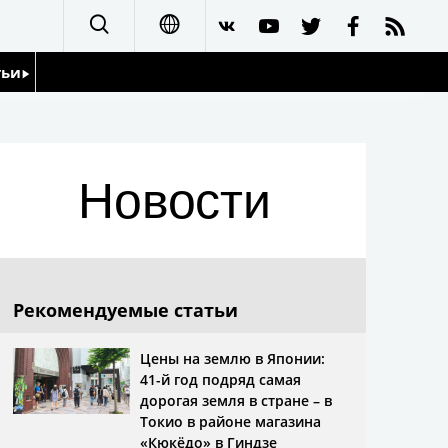
тьи
日本語
English
йдоскоп
Новости
简体字
繁體字
Français
Рекомендуемые статьи
Español
Цены на землю в Японии:
41-й год подряд самая
العربية
дорогая земля в стране – в
Токио в районе магазина
«Кюкёдо» в Гиндзе