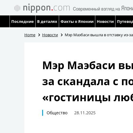
Последние
В деталях
Факты о Японии
Новости
Путевод
Home
Новости
Мэр Маэбаси вышла в отставку из-з
Мэр Маэбаси вы
за скандала с 
«гостиницы лю
Общество
28.11.2025