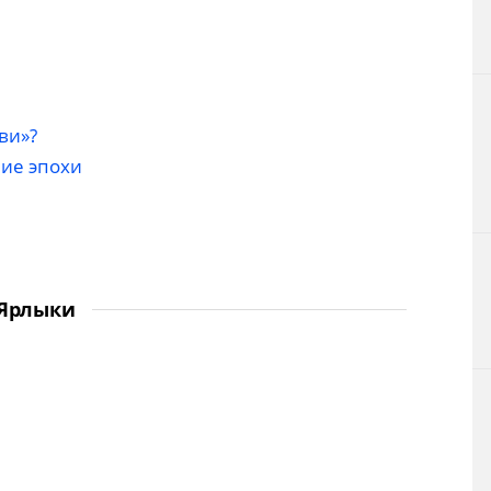
ви»?
ие эпохи
Ярлыки