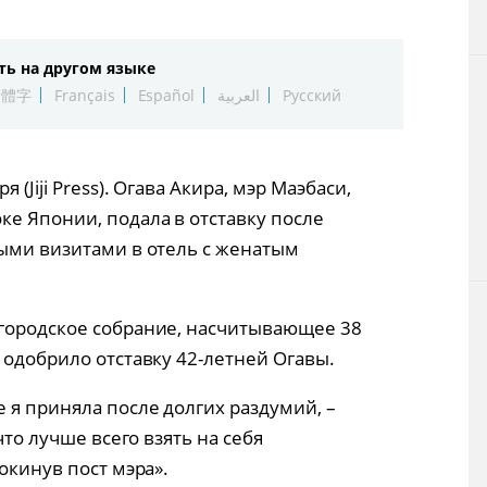
Технологии
ть на другом языке
Токио
繁體字
Français
Español
العربية
Русский
От редакции
 (Jiji Press). Огава Акира, мэр Маэбаси,
ке Японии, подала в отставку после
ными визитами в отель с женатым
городское собрание, насчитывающее 38
 одобрило отставку 42-летней Огавы.
 я приняла после долгих раздумий, –
что лучше всего взять на себя
окинув пост мэра».