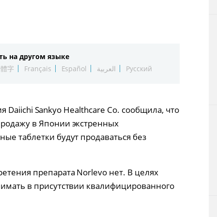
Технологии
Токио
ть на другом языке
От редакции
繁體字
Français
Español
العربية
Русский
ия Daiichi Sankyo Healthcare Co. сообщила, что
продажу в Японии экстренных
ные таблетки будут продаваться без
етения препарата Norlevo нет. В целях
нимать в присутствии квалифицированного