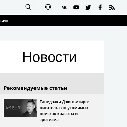
тьи
日本語
English
йдоскоп
Новости
简体字
繁體字
Français
Рекомендуемые статьи
Español
Танидзаки Дзюнъитиро:
писатель в неутомимых
العربية
поисках красоты и
эротизма