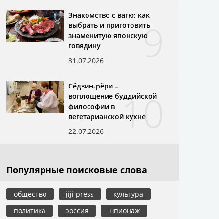
Знакомство с вагю: как
9
выбрать и приготовить
знаменитую японскую
говядину
31.07.2026
Сёдзин-рёри –
10
воплощение буддийской
философии в
вегетарианской кухне
22.07.2026
Популярные поисковые слова
общество
jiji press
культура
политика
россия
шпионаж