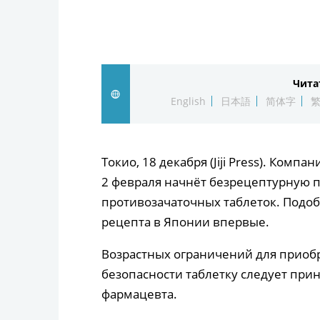
Чита
English
日本語
简体字
Токио, 18 декабря (Jiji Press). Компан
2 февраля начнёт безрецептурную 
противозачаточных таблеток. Подоб
рецепта в Японии впервые.
Возрастных ограничений для приобр
безопасности таблетку следует при
фармацевта.