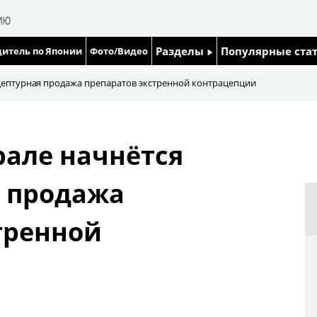
Разделы
Популярные ста
итель по Японии
Фото/Видео
Люди
Японский язык
цептурная продажа препаратов экстренной контрацепции
Блог
Японский кале
рале начнётся
Политика
Семья
я продажа
Экономика
Еда и напитки
тренной
Общество
Культура
Жизнь