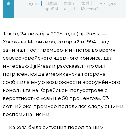
English
日本語
简体字
繁體字
Français
Фото/Видео
Español
العربية
Русский
Разделы
Токио, 24 декабря 2025 года (Jiji Press) —
Люди
Популярные статьи
Хосокава Морихиро, который в 1994 году
занимал пост премьер-министра во время
Блог
Японский язык
северокорейского ядерного кризиса, дал
official SNS
интервью Jiji Press и рассказал, что был
потрясён, когда американская сторона
Политика
Японский калейдоскоп
сообщила ему о возможности вооружённого
конфликта на Корейском полуострове с
Экономика
Семья
вероятностью «свыше 50 процентов». 87-
летний экс-премьер поделился следующими
Общество
Еда и напитки
воспоминаниями.
Культура
— Какова была ситуация перед вашим