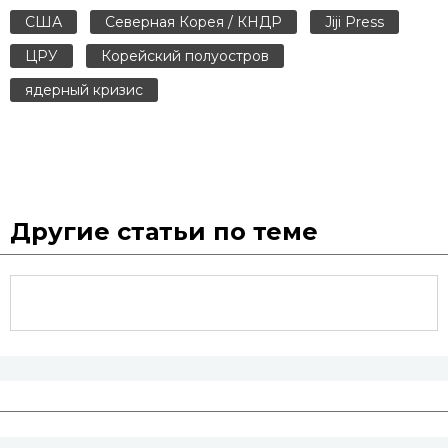
США
Северная Корея / КНДР
Jiji Press
ЦРУ
Корейский полуостров
ядерный кризис
Другие статьи по теме