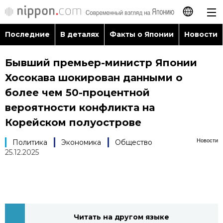
Последние
В деталях
Факты о Японии
Новости
日本語
Бывший премьер-министр Японии
English
Хосокава шокирован данными о
简体字
более чем 50-процентной
Последние
вероятности конфликта на
繁體字
Корейском полуострове
В деталях
Français
Новости
Политика
Экономика
Общество
Факты о Японии
25.12.2025
Español
Новости
العربية
Путеводитель по Японии
Читать на другом языке