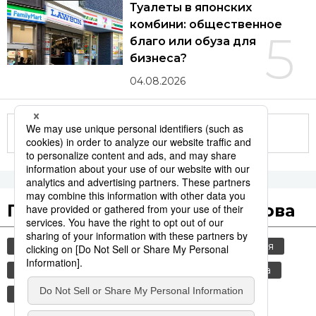
Туалеты в японских
комбини: общественное
5
благо или обуза для
бизнеса?
04.08.2026
Другие статьи по теме
Популярные поисковые слова
общество
jiji press
политика
россия
шпионаж
старение населения
культура
технологии
история
туалеты