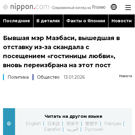
Последние
В деталях
Факты о Японии
Новости
日本語
Бывшая мэр Маэбаси, вышедшая в
English
отставку из-за скандала с
简体字
посещением «гостиницы любви»,
Последние
вновь переизбрана на этот пост
繁體字
В деталях
Новости
Политика
Общество
13.01.2026
Français
Факты о Японии
Español
Новости
العربية
Читать на другом языке
English
日本語
简体字
繁體字
Français
Путеводитель по Японии
Español
العربية
Русский