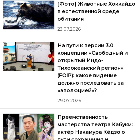
[Фото] Животные Хоккайдо
в естественной среде
обитания
23.07.2026
На пути к версии 3.0
концепции «Свободный и
открытый Индо-
Тихоокеанский регион»
(FOIP): какое видение
должно последовать за
«эволюцией»?
29.07.2026
Преемственность
мастерства театра Кабуки:
актёр Накамура Кёдзо о
пути сохранения и