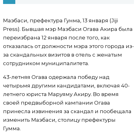
Фото/Видео
Маэбаси, префектура Гунма, 13 января (Jiji
Разделы
Press). Бывшая мэр Маэбаси Огава Акира была
переизбрана 12 января после того, как
Люди
Популярные статьи
отказалась от должности мэра этого города из-
за скандальных визитов в отель с женатым
Блог
Японский язык
official SNS
сотрудником муниципалитета.
43-летняя Огава одержала победу над
Политика
Японский калейдоскоп
четырьмя другими кандидатами, включая 40-
летнего юриста Маруяму Акиру. Во время
Экономика
Семья
своей предвыборной кампании Огава
принесла извинения за скандал и пообещала
Общество
Еда и напитки
изменить Маэбаси, столицу префектуры
Гумма.
Культура