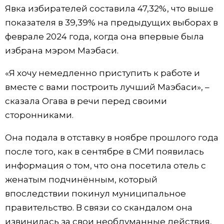
Явка избирателей составила 47,32%, что выше
Жизнь
показателя в 39,39% на предыдущих выборах в
феврале 2024 года, когда она впервые была
Технологии
избрана мэром Маэбаси.
«Я хочу немедленно приступить к работе и
Токио
вместе с вами построить лучший Маэбаси», –
сказала Огава в речи перед своими
От редакции
сторонниками.
Она подала в отставку в ноябре прошлого года
после того, как в сентябре в СМИ появилась
информация о том, что она посетила отель с
женатым подчинённым, который
впоследствии покинул муниципальное
правительство. В связи со скандалом она
извинилась за свои необдуманные действия,