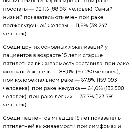
выживаемости зафиксирован при раке
простаты — 92,1% (88 961 человек). Самый
Жизнь
низкий показатель отмечен при раке
поджелудочной железы — 11,8% (39 247
Технологии
человек).
Токио
Среди других основных локализаций у
пациентов в возрасте 15 лет и старше
От редакции
пятилетняя выживаемость составила: при раке
молочной железы — 88,0% (97 250 человек),
при колоректальном раке — 67,8% (159 093
человека), при раке желудка — 64,0% (132 588
человек), при раке лёгких — 37,7% (123 791
человек).
Среди пациентов младше 15 лет показатель
пятилетней выживаемости при лимфомах и