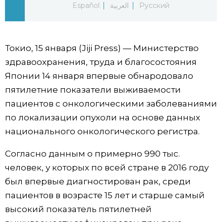
Español
العربية
Русский
Фото/Видео
Разделы
Токио, 15 января (Jiji Press) — Министерство
здравоохранения, труда и благосостояния
Люди
Популярные статьи
Японии 14 января впервые обнародовало
пятилетние показатели выживаемости
Блог
Японский язык
official SNS
пациентов с онкологическими заболеваниями
по локализации опухоли на основе данных
Политика
Японский калейдоскоп
национального онкологического регистра.
Согласно данным о примерно 990 тыс.
Экономика
Семья
человек, у которых по всей стране в 2016 году
был впервые диагностирован рак, среди
Общество
Еда и напитки
пациентов в возрасте 15 лет и старше самый
высокий показатель пятилетней
Культура