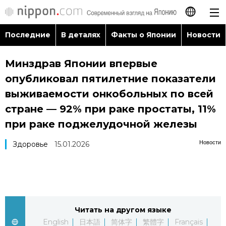
Последние
В деталях
Факты о Японии
Новости
日本語
Минздрав Японии впервые
English
опубликовал пятилетние показатели
简体字
выживаемости онкобольных по всей
Последние
стране — 92% при раке простаты, 11%
繁體字
при раке поджелудочной железы
В деталях
Français
Новости
Здоровье
15.01.2026
Факты о Японии
Español
Новости
العربية
Читать на другом языке
Путеводитель по Японии
English
日本語
简体字
繁體字
Français