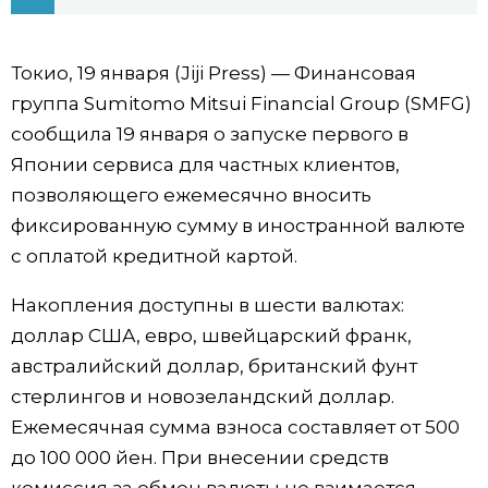
Фото/Видео
Токио, 19 января (Jiji Press) — Финансовая
Разделы
группа Sumitomo Mitsui Financial Group (SMFG)
сообщила 19 января о запуске первого в
Люди
Популярные статьи
Японии сервиса для частных клиентов,
позволяющего ежемесячно вносить
Блог
Японский язык
official SNS
фиксированную сумму в иностранной валюте
с оплатой кредитной картой.
Политика
Японский калейдоскоп
Накопления доступны в шести валютах:
доллар США, евро, швейцарский франк,
Экономика
Семья
австралийский доллар, британский фунт
стерлингов и новозеландский доллар.
Общество
Еда и напитки
Ежемесячная сумма взноса составляет от 500
до 100 000 йен. При внесении средств
Культура