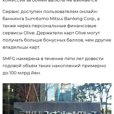
комиссия за обмен валюты не взимается.
Жизнь
Сервис доступен пользователям онлайн-
банкинга Sumitomo Mitsui Banking Corp., а
Технологии
также через персональные финансовые
сервисы Olive. Держатели карт Olive могут
Токио
получать больше бонусных баллов, чем другие
владельцы карт.
От редакции
SMFG намерена в течение пяти лет довести
годовой объём таких накоплений примерно
до 100 млрд йен.