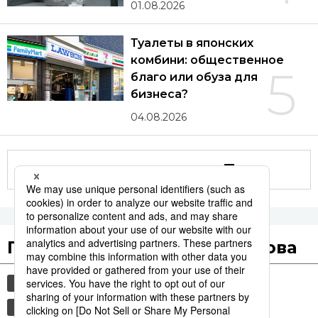
01.08.2026
Туалеты в японских
комбини: общественное
5
благо или обуза для
бизнеса?
04.08.2026
Другие статьи по теме
Популярные поисковые слова
общество
культура
история
технологии
политика
jiji press