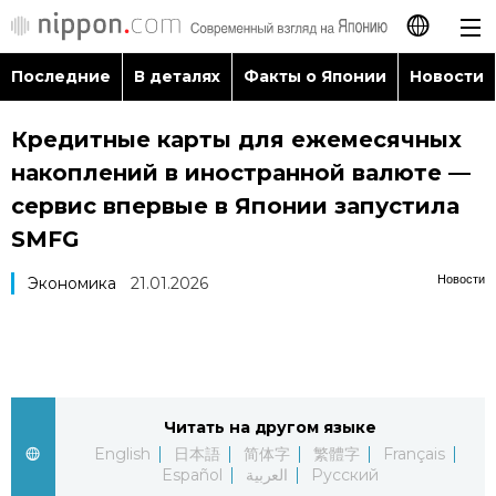
Последние
В деталях
Факты о Японии
Новости
日本語
Кредитные карты для ежемесячных
English
накоплений в иностранной валюте —
简体字
сервис впервые в Японии запустила
Последние
SMFG
繁體字
В деталях
Новости
Экономика
21.01.2026
Français
Факты о Японии
Español
Новости
العربية
Читать на другом языке
English
日本語
简体字
繁體字
Français
Путеводитель по Японии
Español
العربية
Русский