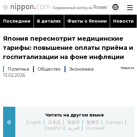
Последние
В деталях
Факты о Японии
Новости
日本語
Япония пересмотрит медицинские
English
тарифы: повышение оплаты приёма и
简体字
госпитализации на фоне инфляции
Последние
Новости
Политика
Общество
Экономика
繁體字
13.02.2026
В деталях
Français
Факты о Японии
Español
Новости
Читать на другом языке
العربية
English
日本語
简体字
繁體字
Français
Путеводитель по Японии
Español
العربية
Русский