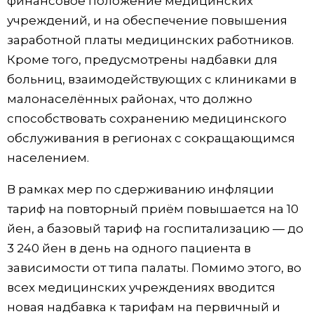
финансовое положение медицинских
учреждений, и на обеспечение повышения
Жизнь
заработной платы медицинских работников.
Кроме того, предусмотрены надбавки для
Технологии
больниц, взаимодействующих с клиниками в
малонаселённых районах, что должно
Токио
способствовать сохранению медицинского
обслуживания в регионах с сокращающимся
От редакции
населением.
В рамках мер по сдерживанию инфляции
тариф на повторный приём повышается на 10
йен, а базовый тариф на госпитализацию — до
3 240 йен в день на одного пациента в
зависимости от типа палаты. Помимо этого, во
всех медицинских учреждениях вводится
новая надбавка к тарифам на первичный и