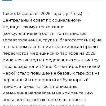
Фото/Видео
Токио, 13 февраля 2026 года (Jiji Press) —
Центральный совет по социальному
Разделы
медицинскому страхованию
(консультативный орган при министре
Люди
Популярные статьи
здравоохранения, труда и благосостояния) на
пленарном заседании сформировал проект
Блог
Японский язык
official SNS
пересмотра медицинских тарифов на 2026
финансовый год и представил его министру
Политика
Японский калейдоскоп
здравоохранения Уэно Кэнъитиро. Ключевой
мерой стало повышение базовых тарифов на
Экономика
Семья
первичный и повторный амбулаторный
приём, а также на госпитализацию.
Общество
Еда и напитки
Изменения направлены на компенсацию
роста цен, оказывающего давление на
Культура