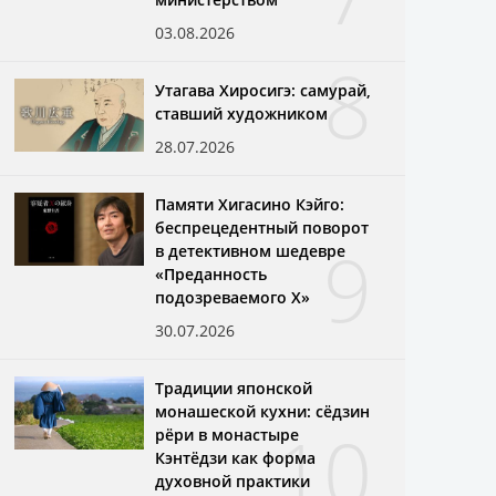
03.08.2026
8
Утагава Хиросигэ: самурай,
ставший художником
28.07.2026
Памяти Хигасино Кэйго:
беспрецедентный поворот
9
в детективном шедевре
«Преданность
подозреваемого X»
30.07.2026
Традиции японской
монашеской кухни: сёдзин
10
рёри в монастыре
Кэнтёдзи как форма
духовной практики