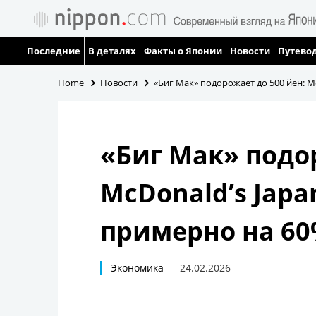
Последние
В деталях
Факты о Японии
Новости
Путевод
Home
Новости
«Биг Мак» подорожает до 500 йен: 
«Биг Мак» подор
McDonald’s Jap
примерно на 6
Экономика
24.02.2026