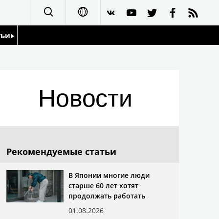
тьи
日本語
English
йдоскоп
Новости
简体字
繁體字
Français
Рекомендуемые статьи
Español
В Японии многие люди
старше 60 лет хотят
العربية
продолжать работать
01.08.2026