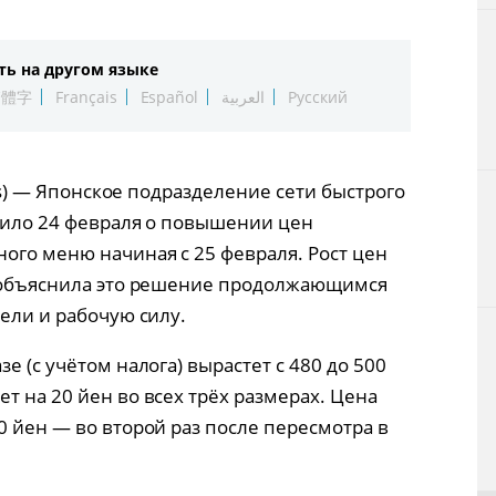
Технологии
ть на другом языке
Токио
繁體字
Français
Español
العربية
Русский
От редакции
ress) — Японское подразделение сети быстрого
явило 24 февраля о повышении цен
ого меню начиная с 25 февраля. Рост цен
я объяснила это решение продолжающимся
тели и рабочую силу.
е (с учётом налога) вырастет с 480 до 500
т на 20 йен во всех трёх размерах. Цена
0 йен — во второй раз после пересмотра в