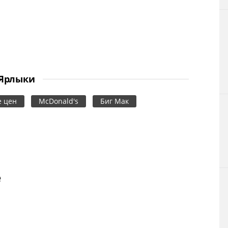
Ярлыки
 цен
McDonald's
Биг Мак
е