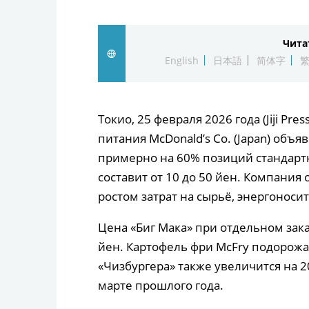
Чита
English
日本語
简体字
Токио, 25 февраля 2026 года (Jiji P
питания McDonald’s Co. (Japan) объ
примерно на 60% позиций стандартн
составит от 10 до 50 йен. Компани
ростом затрат на сырьё, энергоноси
Цена «Биг Мака» при отдельном заказ
йен. Картофель фри McFry подорожае
«Чизбургера» также увеличится на 2
марте прошлого года.