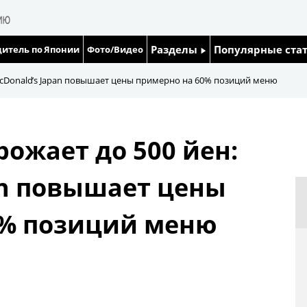
Разделы
Популярные ста
итель по Японии
Фото/Видео
Люди
Японский язык
McDonald’s Japan повышает цены примерно на 60% позиций меню
Блог
Японский кале
ожает до 500 йен:
Политика
Семья
an повышает цены
Экономика
Еда и напитки
0% позиций меню
Общество
Культура
Жизнь