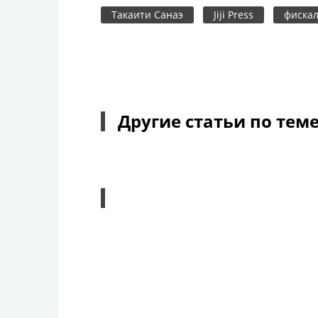
Такаити Санаэ
Jiji Press
фискал
Другие статьи по тем