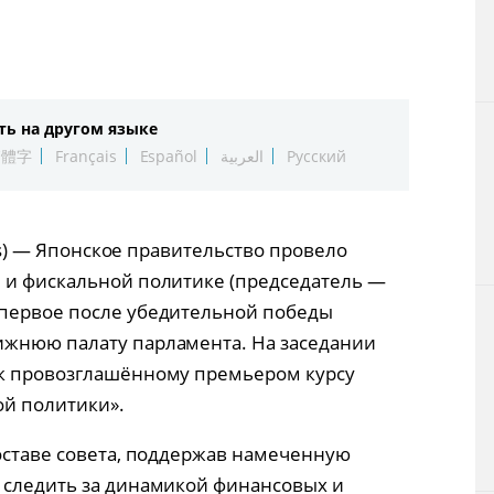
Технологии
Токио
ть на другом языке
От редакции
繁體字
Français
Español
العربية
Русский
ress) — Японское правительство провело
 и фискальной политике (председатель —
 первое после убедительной победы
ижнюю палату парламента. На заседании
 к провозглашённому премьером курсу
ой политики».
составе совета, поддержав намеченную
 следить за динамикой финансовых и