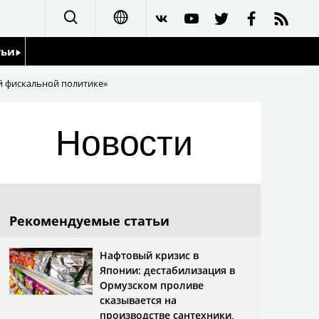
тьи
日本語
й фискальной политике»
English
йдоскоп
Новости
简体字
繁體字
Français
Рекомендуемые статьи
Español
Нафтовый кризис в
Японии: дестабилизация в
العربية
Ормузском проливе
сказывается на
производстве сантехники,