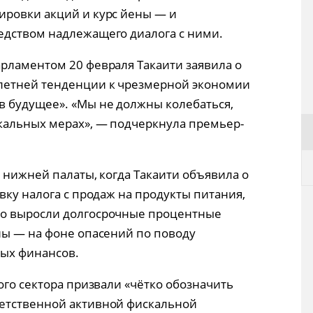
ировки акций и курс йены — и
едством надлежащего диалога с ними.
рламентом 20 февраля Такаити заявила о
летней тенденции к чрезмерной экономии
в будущее». «Мы не должны колебаться,
кальных мерах», — подчеркнула премьер-
а нижней палаты, когда Такаити объявила о
вку налога с продаж на продукты питания,
но выросли долгосрочные процентные
ны — на фоне опасений по поводу
ных финансов.
ого сектора призвали «чётко обозначить
етственной активной фискальной