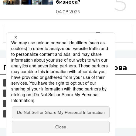
5
бизнеса?
04.08.2026
Другие статьи по теме
Популярные поисковые слова
общество
культура
история
технологии
политика
jiji press
синкансэн
транспорт
экономика
еда и напитки