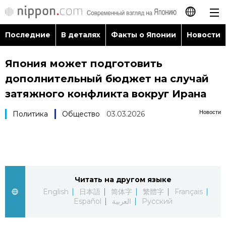
Последние
В деталях
Факты о Японии
Новости
日本語
Япония может подготовить
English
дополнительный бюджет на случай
简体字
затяжного конфликта вокруг Ирана
Последние
Новости
Политика
Общество
03.03.2026
繁體字
В деталях
Français
Факты о Японии
Español
Читать на другом языке
Новости
العربية
English
日本語
简体字
繁體字
Français
Español
العربية
Русский
Путеводитель по Японии