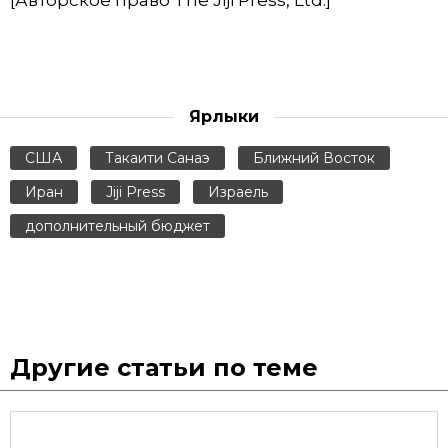
[Авторское право The Jiji Press, Ltd.]
Ярлыки
США
Такаити Санаэ
Ближний Восток
Иран
Jiji Press
Израель
дополнительный бюджет
Другие статьи по теме