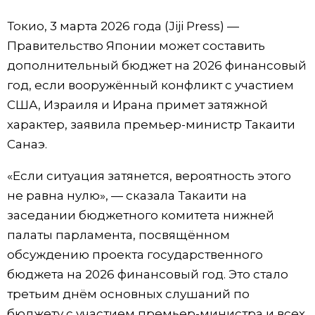
Фото/Видео
Токио, 3 марта 2026 года (Jiji Press) —
Правительство Японии может составить
Разделы
дополнительный бюджет на 2026 финансовый
год, если вооружённый конфликт с участием
Люди
Популярные статьи
США, Израиля и Ирана примет затяжной
характер, заявила премьер-министр Такаити
Блог
Японский язык
official SNS
Санаэ.
«Если ситуация затянется, вероятность этого
Политика
Японский калейдоскоп
не равна нулю», — сказала Такаити на
заседании бюджетного комитета нижней
Экономика
Семья
палаты парламента, посвящённом
обсуждению проекта государственного
Общество
Еда и напитки
бюджета на 2026 финансовый год. Это стало
третьим днём основных слушаний по
Культура
бюджету с участием премьер-министра и всех