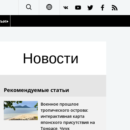
тьи
日本語
English
йдоскоп
Новости
简体字
繁體字
Français
Рекомендуемые статьи
Español
Военное прошлое
тропического острова:
العربية
интерактивная карта
японского присутствия на
Тоноасе, Чуук