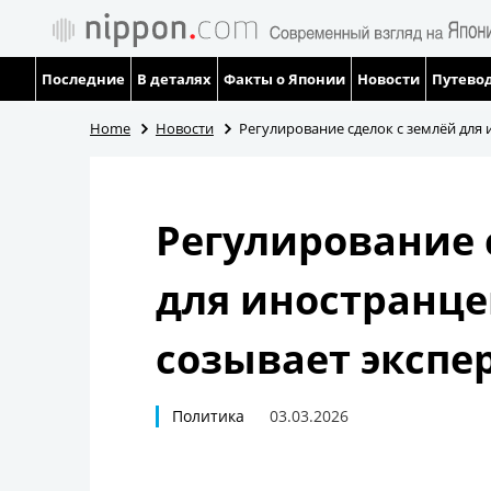
Последние
В деталях
Факты о Японии
Новости
Путевод
Home
Новости
Регулирование сделок с землёй для
Регулирование 
для иностранце
созывает эксп
Политика
03.03.2026