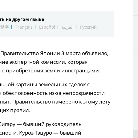
Технологии
ть на другом языке
Токио
繁體字
Français
Español
العربية
Русский
От редакции
) — Правительство Японии 3 марта объявило,
ние экспертной комиссии, которая
ию приобретения земли иностранцами.
льной картины земельных сделок с
 обеспокоенность из-за непрозрачности
пыт. Правительство намерено к этому лету
щих правил.
 Сигэру — бывший руководитель
сности, Куроэ Тэцуро — бывший