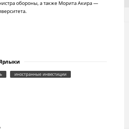
истра обороны, а также Морита Акира —
верситета.
Ярлыки
ь
иностранные инвестиции
е