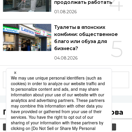
4
продолжать работать
01.08.2026
Туалеты в японских
комбини: общественное
5
благо или обуза для
бизнеса?
04.08.2026
Другие статьи по теме
Популярные поисковые слова
общество
старение населения
jiji press