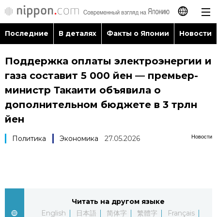
Последние
В деталях
Факты о Японии
Новости
日本語
Поддержка оплаты электроэнергии и
English
газа составит 5 000 йен — премьер-
简体字
министр Такаити объявила о
Последние
дополнительном бюджете в 3 трлн
繁體字
йен
В деталях
Français
Новости
Политика
Экономика
27.05.2026
Факты о Японии
Español
Новости
العربية
Читать на другом языке
Путеводитель по Японии
English
日本語
简体字
繁體字
Français