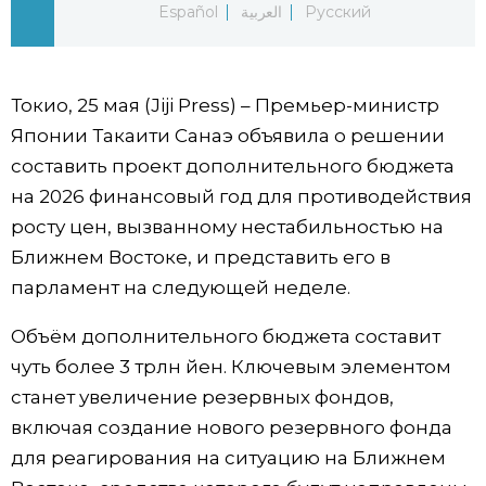
Español
العربية
Русский
Фото/Видео
Разделы
Токио, 25 мая (Jiji Press) – Премьер-министр
Японии Такаити Санаэ объявила о решении
Люди
Популярные статьи
составить проект дополнительного бюджета
на 2026 финансовый год для противодействия
Блог
Японский язык
official SNS
росту цен, вызванному нестабильностью на
Ближнем Востоке, и представить его в
Политика
Японский калейдоскоп
парламент на следующей неделе.
Объём дополнительного бюджета составит
Экономика
Семья
чуть более 3 трлн йен. Ключевым элементом
станет увеличение резервных фондов,
Общество
Еда и напитки
включая создание нового резервного фонда
для реагирования на ситуацию на Ближнем
Культура