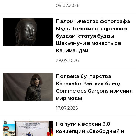
09.07.2026
Паломничество фотографа
Муды Томохиро к древним
буддам: статуя будды
Шакьямуни в монастыре
Канимандзи
29.07.2026
Полвека бунтарства
Кавакубо Рэй: как бренд
Comme des Garçons изменил
мир моды
17.07.2026
На пути к версии 3.0
концепции «Свободный и