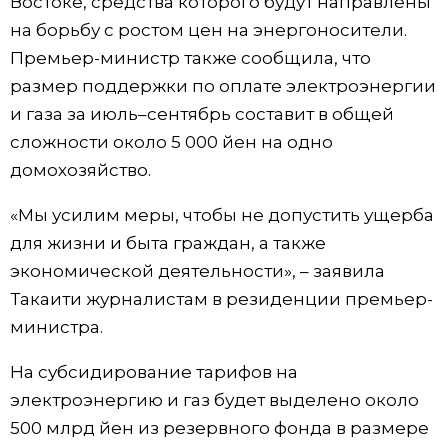
Востоке, средства которого будут направлены
на борьбу с ростом цен на энергоносители.
Жизнь
Премьер-министр также сообщила, что
размер поддержки по оплате электроэнергии
Технологии
и газа за июль–сентябрь составит в общей
сложности около 5 000 йен на одно
Токио
домохозяйство.
От редакции
«Мы усилим меры, чтобы не допустить ущерба
для жизни и быта граждан, а также
экономической деятельности», – заявила
Такаити журналистам в резиденции премьер-
министра.
На субсидирование тарифов на
электроэнергию и газ будет выделено около
500 млрд йен из резервного фонда в размере