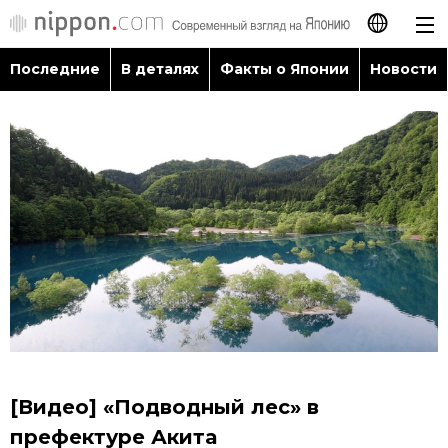
Последние
В деталях
Факты о Японии
Новости
日本語
English
简体字
Последние
繁體字
В деталях
Français
Факты о Японии
Español
Новости
العربية
[Видео] «Подводный лес» в
Путеводитель по Японии
префектуре Акита