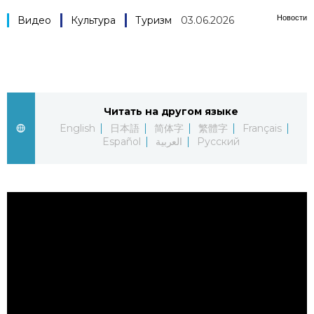
Новости
Фото/Видео
Видео
Культура
Туризм
03.06.2026
Разделы
Люди
Популярные статьи
Читать на другом языке
English
日本語
简体字
繁體字
Français
Блог
Японский язык
Español
العربية
Русский
official SNS
Политика
Японский калейдоскоп
Экономика
Семья
Общество
Еда и напитки
Культура