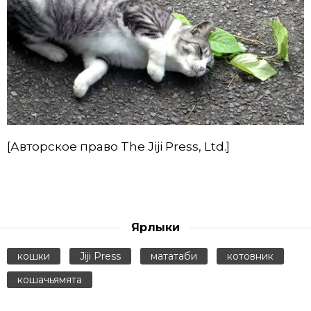
[Авторское право The Jiji Press, Ltd.]
Ярлыки
кошки
Jiji Press
мататаби
котовник
кошачьямята