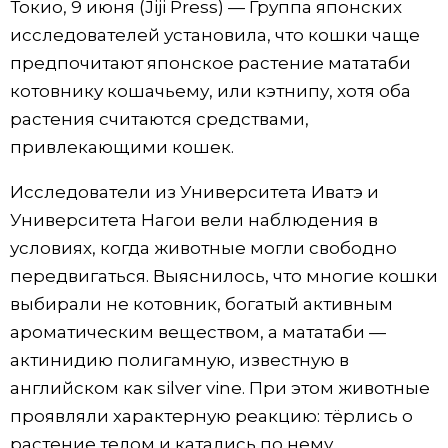
Токио, 9 июня (Jiji Press) — Группа японских
Фото/Видео
исследователей установила, что кошки чаще
предпочитают японское растение мататаби
Разделы
котовнику кошачьему, или кэтнипу, хотя оба
растения считаются средствами,
Люди
Популярные статьи
привлекающими кошек.
Исследователи из Университета Иватэ и
Блог
Японский язык
official SNS
Университета Нагои вели наблюдения в
условиях, когда животные могли свободно
Политика
Японский калейдоскоп
передвигаться. Выяснилось, что многие кошки
выбирали не котовник, богатый активным
Экономика
Семья
ароматическим веществом, а мататаби —
актинидию полигамную, известную в
Общество
Еда и напитки
английском как silver vine. При этом животные
проявляли характерную реакцию: тёрлись о
Культура
растение телом и катались по нему.