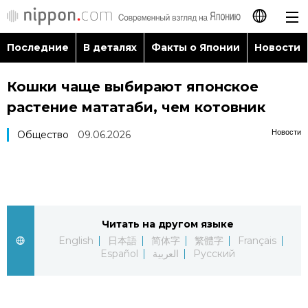
Последние
В деталях
Факты о Японии
Новости
日本語
Кошки чаще выбирают японское
English
растение мататаби, чем котовник
简体字
Последние
Новости
Общество
09.06.2026
繁體字
В деталях
Français
Факты о Японии
Читать на другом языке
Español
English
日本語
简体字
繁體字
Français
Новости
Español
العربية
Русский
العربية
Путеводитель по Японии