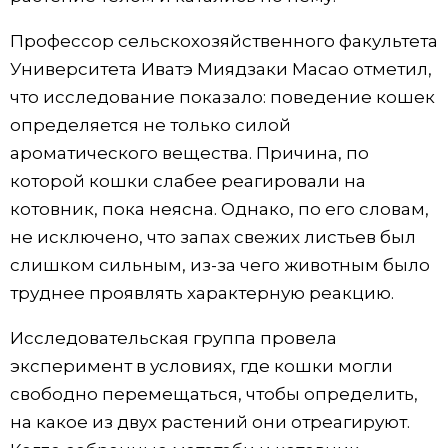
Жизнь
Профессор сельскохозяйственного факультета
Университета Иватэ Миядзаки Масао отметил,
Технологии
что исследование показало: поведение кошек
определяется не только силой
Токио
ароматического вещества. Причина, по
которой кошки слабее реагировали на
От редакции
котовник, пока неясна. Однако, по его словам,
не исключено, что запах свежих листьев был
слишком сильным, из-за чего животным было
труднее проявлять характерную реакцию.
Исследовательская группа провела
эксперимент в условиях, где кошки могли
свободно перемещаться, чтобы определить,
на какое из двух растений они отреагируют.