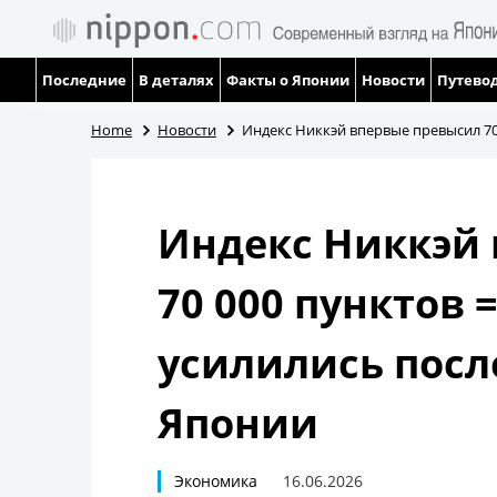
Последние
В деталях
Факты о Японии
Новости
Путевод
Home
Новости
Индекс Никкэй впервые превысил 70
Индекс Никкэй
70 000 пунктов 
усилились посл
Японии
Экономика
16.06.2026