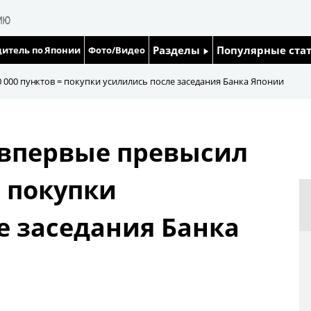
Разделы
Популярные ста
итель по Японии
Фото/Видео
Люди
Японский язык
 000 пунктов = покупки усилились после заседания Банка Японии
Блог
Японский кале
 впервые превысил
Политика
Семья
= покупки
Экономика
Еда и напитки
е заседания Банка
Общество
Культура
Жизнь