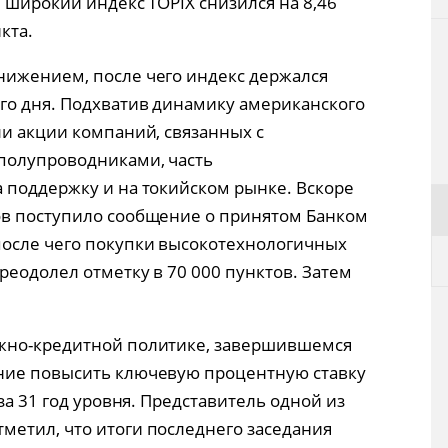
 широкий индекс TOPIX снизился на 8,46
кта.
нижением, после чего индекс держался
го дня. Подхватив динамику американского
ли акции компаний, связанных с
 полупроводниками, часть
 поддержку и на токийском рынке. Вскоре
ов поступило сообщение о принятом Банком
после чего покупки высокотехнологичных
реодолел отметку в 70 000 пунктов. Затем
жно-кредитной политике, завершившемся
ние повысить ключевую процентную ставку
за 31 год уровня. Представитель одной из
етил, что итоги последнего заседания