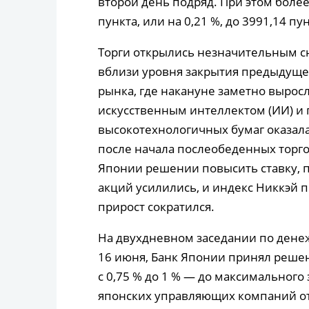
второй день подряд. При этом более
пункта, или на 0,21 %, до 3991,14 пун
Торги открылись незначительным с
вблизи уровня закрытия предыдуще
рынка, где накануне заметно вырос
искусственным интеллектом (ИИ) и
высокотехнологичных бумаг оказала
после начала послеобеденных торг
Японии решении повысить ставку, 
акций усилились, и индекс Никкэй п
прирост сократился.
На двухдневном заседании по дене
16 июня, Банк Японии принял реше
с 0,75 % до 1 % — до максимального 
японских управляющих компаний отм