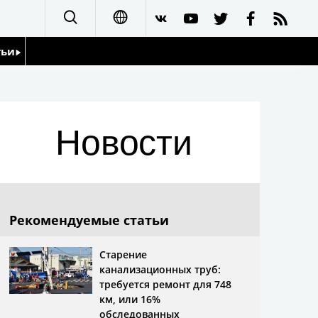
тьи
日本語
English
йдоскоп
Новости
简体字
繁體字
Français
Рекомендуемые статьи
Español
Старение
канализационных труб:
العربية
требуется ремонт для 748
км, или 16%
обследованных