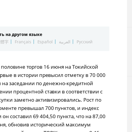
Технологии
Токио
ть на другом языке
От редакции
繁體字
Français
Español
العربية
Русский
рой половине торгов 16 июня на Токийской
вые в истории превысил отметку в 70 000
ии на заседании по денежно-кредитной
нии процентной ставки в соответствии с
упки заметно активизировались. Рост по
менте превышал 700 пунктов, и индекс
 он составил 69 404,50 пункта, что на 87,00
ня, обновив исторический максимум