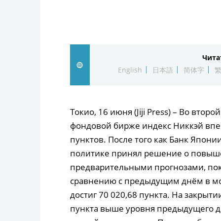
Чита
English
日本語
简体字
Токио, 16 июня (Jiji Press) – Во вто
фондовой бирже индекс Никкэй впер
пунктов. После того как Банк Япон
политике принял решение о повыше
предварительными прогнозами, пок
сравнению с предыдущим днём в мо
достиг 70 020,68 пункта. На закрытии
пункта выше уровня предыдущего д