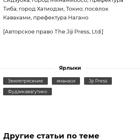
Сидзуока; город Минамибосо, префектура
Тиба; город Хатиодзи, Токио; посёлок
Каваками, префектура Нагано
[Авторское право The Jiji Press, Ltd.]
Ярлыки
Землетрясение
яманаси
Jiji Press
Фудзикавагутико
Другие статьи по теме