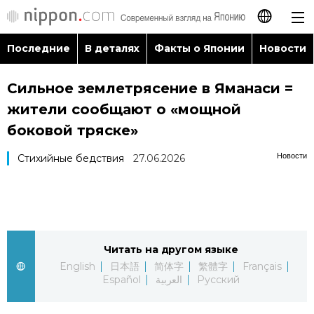
Последние
В деталях
Факты о Японии
Новости
日本語
Сильное землетрясение в Яманаси =
English
жители сообщают о «мощной
简体字
боковой тряске»
Последние
Новости
Стихийные бедствия
27.06.2026
繁體字
В деталях
Français
Факты о Японии
Español
Читать на другом языке
Новости
العربية
English
日本語
简体字
繁體字
Français
Español
العربية
Русский
Путеводитель по Японии