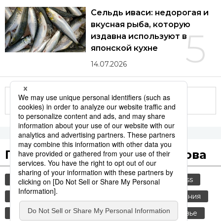
Сельдь иваси: недорогая и
вкусная рыба, которую
5
издавна используют в
японской кухне
14.07.2026
Другие статьи по теме
Популярные поисковые слова
общество
культура
история
jiji press
туризм
еда и напитки
старение населения
история японии
японская кухня
здоровье