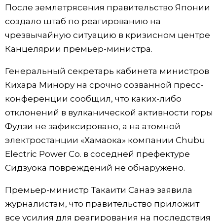
После землетрясения правительство Японии
Жизнь
создало штаб по реагированию на
чрезвычайную ситуацию в кризисном центре
Технологии
Канцелярии премьер-министра.
Генеральный секретарь кабинета министров
Токио
Кихара Минору на срочно созванной пресс-
конференции сообщил, что каких-либо
От редакции
отклонений в вулканической активности горы
Фудзи не зафиксировано, а на атомной
электростанции «Хамаока» компании Chubu
Electric Power Co. в соседней префектуре
Сидзуока повреждений не обнаружено.
Премьер-министр Такаити Санаэ заявила
журналистам, что правительство приложит
все усилия для реагирования на последствия