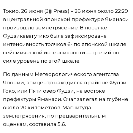
Фото/Видео
Токио, 26 июня (Jiji Press) – 26 июня около 22:29
в центральной японской префектуре Яманаси
Разделы
произошло землетрясение. В посёлке
Фудзикавагутико была зафиксирована
Люди
Популярные статьи
интенсивность толчков 6- по японской шкале
сейсмической интенсивности — третий по
Блог
Японский язык
official SNS
силе уровень по этой шкале.
По данным Метеорологического агентства
Политика
Японский калейдоскоп
Японии, эпицентр находился в районе Фудзи
Гоко, или Пяти озёр Фудзи, на востоке
Экономика
Семья
префектуры Яманаси. Очаг залегал на глубине
около 20 километров. Магнитуда
Общество
Еда и напитки
землетрясения, по предварительным
оценкам, составила 5,6.
Культура