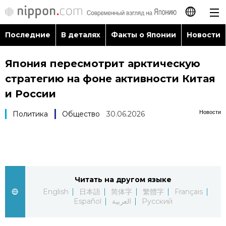
Последние
В деталях
Факты о Японии
Новости
日本語
Япония пересмотрит арктическую
English
стратегию на фоне активности Китая
简体字
и России
Последние
Новости
Политика
Общество
30.06.2026
繁體字
В деталях
Français
Факты о Японии
Español
Читать на другом языке
Новости
العربية
English
日本語
简体字
繁體字
Français
Español
العربية
Русский
Путеводитель по Японии