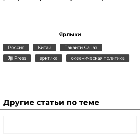
Ярлыки
Россия
Китай
Такаити Санаэ
Jiji Press
арктика
океаническая политика
Другие статьи по теме