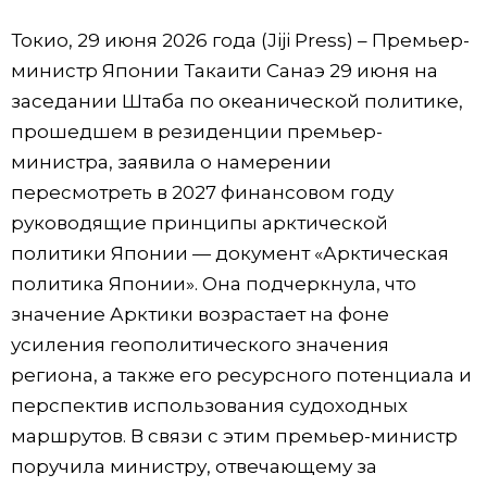
Фото/Видео
Токио, 29 июня 2026 года (Jiji Press) – Премьер-
министр Японии Такаити Санаэ 29 июня на
Разделы
заседании Штаба по океанической политике,
прошедшем в резиденции премьер-
Люди
Популярные статьи
министра, заявила о намерении
пересмотреть в 2027 финансовом году
Блог
Японский язык
official SNS
руководящие принципы арктической
политики Японии — документ «Арктическая
Политика
Японский калейдоскоп
политика Японии». Она подчеркнула, что
значение Арктики возрастает на фоне
Экономика
Семья
усиления геополитического значения
региона, а также его ресурсного потенциала и
Общество
Еда и напитки
перспектив использования судоходных
маршрутов. В связи с этим премьер-министр
Культура
поручила министру, отвечающему за