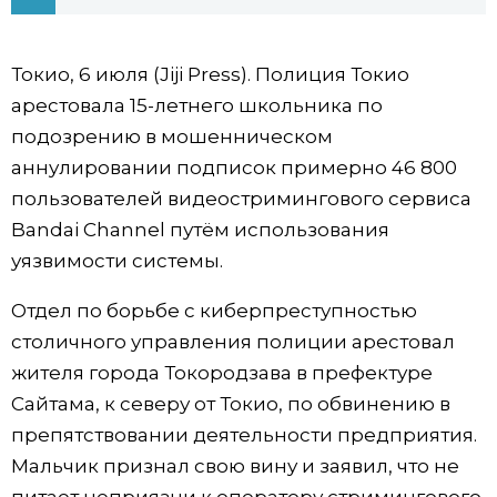
Фото/Видео
Токио, 6 июля (Jiji Press). Полиция Токио
Разделы
арестовала 15-летнего школьника по
подозрению в мошенническом
Люди
Популярные статьи
аннулировании подписок примерно 46 800
пользователей видеостримингового сервиса
Блог
Японский язык
official SNS
Bandai Channel путём использования
уязвимости системы.
Политика
Японский калейдоскоп
Отдел по борьбе с киберпреступностью
столичного управления полиции арестовал
Экономика
Семья
жителя города Токородзава в префектуре
Сайтама, к северу от Токио, по обвинению в
Общество
Еда и напитки
препятствовании деятельности предприятия.
Мальчик признал свою вину и заявил, что не
Культура