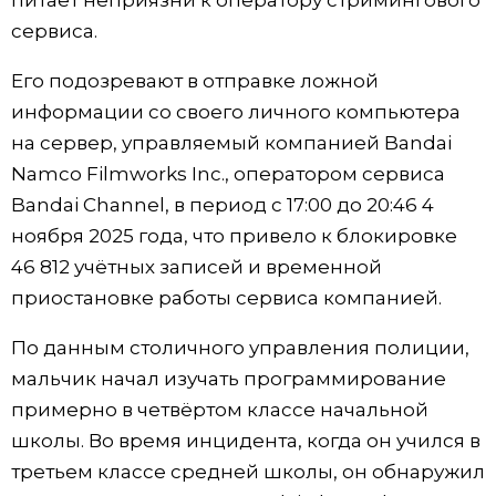
питает неприязни к оператору стримингового
сервиса.
Жизнь
Его подозревают в отправке ложной
Технологии
информации со своего личного компьютера
на сервер, управляемый компанией Bandai
Токио
Namco Filmworks Inc., оператором сервиса
Bandai Channel, в период с 17:00 до 20:46 4
От редакции
ноября 2025 года, что привело к блокировке
46 812 учётных записей и временной
приостановке работы сервиса компанией.
По данным столичного управления полиции,
мальчик начал изучать программирование
примерно в четвёртом классе начальной
школы. Во время инцидента, когда он учился в
третьем классе средней школы, он обнаружил