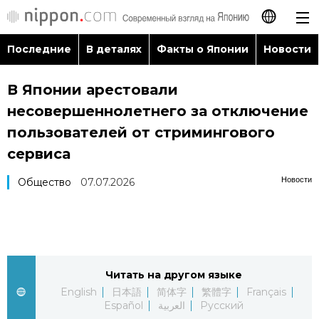
Последние
В деталях
Факты о Японии
Новости
日本語
В Японии арестовали
English
несовершеннолетнего за отключение
简体字
пользователей от стримингового
Последние
сервиса
繁體字
В деталях
Новости
Общество
07.07.2026
Français
Факты о Японии
Español
Новости
العربية
Читать на другом языке
English
日本語
简体字
繁體字
Français
Путеводитель по Японии
Español
العربية
Русский