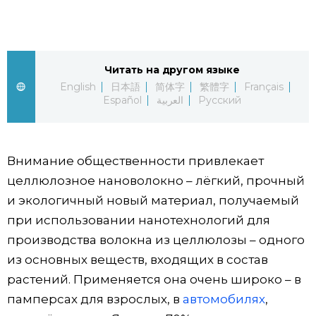
Фото/Видео
Разделы
Читать на другом языке
English
日本語
简体字
繁體字
Français
Español
العربية
Русский
Люди
Популярные статьи
Блог
Японский язык
official SNS
Внимание общественности привлекает
целлюлозное нановолокно – лёгкий, прочный
Политика
Японский калейдоскоп
и экологичный новый материал, получаемый
при использовании нанотехнологий для
Экономика
Семья
производства волокна из целлюлозы – одного
из основных веществ, входящих в состав
Общество
Еда и напитки
растений. Применяется она очень широко – в
памперсах для взрослых, в
автомобилях
,
Культура