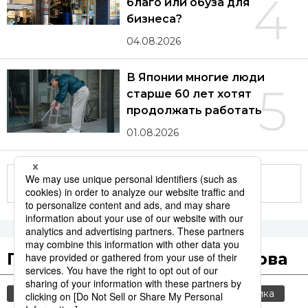
4
благо или обуза для
бизнеса?
04.08.2026
В Японии многие люди
5
старше 60 лет хотят
продолжать работать
01.08.2026
Другие статьи по теме
Популярные поисковые слова
общество
культура
jiji press
политика