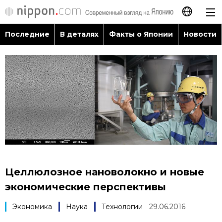
Последние
В деталях
Факты о Японии
Новости
日本語
English
简体字
Последние
繁體字
В деталях
Français
Факты о Японии
Español
Целлюлозное нановолокно и новые
Новости
экономические перспективы
العربية
Экономика
Наука
Технологии
29.06.2016
Путеводитель по Японии