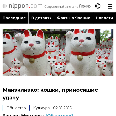
Последние
В деталях
Факты о Японии
Новости
日本語
English
简体字
Последние
繁體字
В деталях
Français
Факты о Японии
Español
Манэкинэко: кошки, приносящие
Новости
удачу
العربية
Общество
Культура
02.01.2015
Путеводитель по Японии
Ричард Медхарст
[Об авторе]