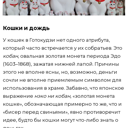
Кошки и дождь
У кошек в Готокудзи нет одного атрибута,
который часто встречается у их собратьев. Это
кобан
, овальная золотая монета периода Эдо
(1603–1868), зажатая нижней лапой. Причины
этого не вполне ясны, но, возможно, деньги
сочли не вполне приемлемым символом для
использования в храме. Забавно, что японское
выражение
нэко ни кобан
, «золотая монета
кошке», обозначающая примерно то же, что и
«бисер перед свиньями», явно противоречит
идее, будто бы кошки могут что-либо знать о