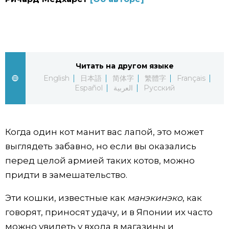
Фото/Видео
Разделы
Читать на другом языке
Люди
Популярные статьи
English
日本語
简体字
繁體字
Français
Español
العربية
Русский
Блог
Японский язык
official SNS
Политика
Японский калейдоскоп
Когда один кот манит вас лапой, это может
выглядеть забавно, но если вы оказались
перед целой армией таких котов, можно
Экономика
Семья
придти в замешательство.
Общество
Еда и напитки
Эти кошки, известные как
манэкинэко
, как
говорят, приносят удачу, и в Японии их часто
Культура
можно увидеть у входа в магазины и