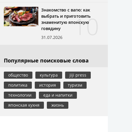
Знакомство с вагю: как
10
выбрать и приготовить
знаменитую японскую
говядину
31.07.2026
Популярные поисковые слова
общество
культура
jiji press
политика
история
туризм
технологии
еда и напитки
японская кухня
жизнь