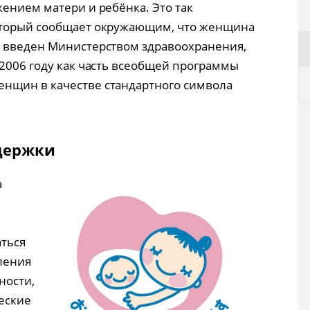
жением матери и ребёнка. Это так
оторый сообщает окружающим, что женщина
л введен Министерством здравоохранения,
 2006 году как часть всеобщей программы
нщин в качестве стандартного символа
держки
а
аться
ления
ности,
еские