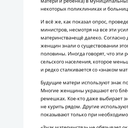
матери и ребёнка) в муниципальных
некоторых поликлиниках и больница
И всё же, как показал опрос, пров
министров, несмотря на все эти уси
материнства»ещё далеко. Согласно
женщин знали о существовании этого
половины. Иногда говорят, что эти
сельского населения, которое мен
и редко сталкивается со «знаком ма
Будущие матери используют знак по
Многие женщины украшают его блё
ремешках. Кое-кто даже выбирает з
не курить рядом. Другие используют
показывают только при необходимо
«Знак материнства» не обязывает 