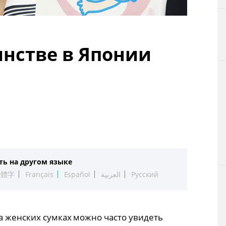
Технологии
Токио
инстве в Японии
От редакции
ть на другом языке
繁體字
Français
Español
العربية
Русский
а женских сумках можно часто увидеть