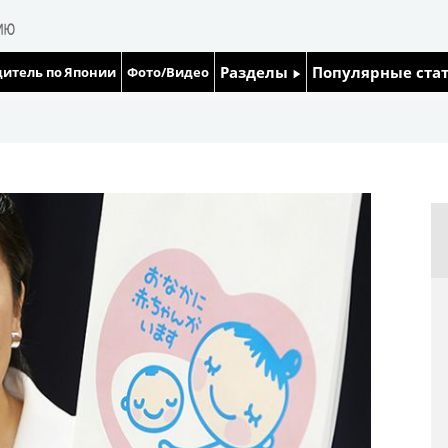
Разделы
Популярные ста
итель по Японии
Фото/Видео
Люди
Японский язык
Блог
Японский кале
Политика
Семья
Экономика
Еда и напитки
Общество
Культура
Жизнь