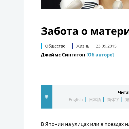
Забота о матер
Общество
Жизнь
23.09.2015
Джеймс Синглтон
[Об авторе]
Чита
English
日本語
简体字
В Японии на улицах или в поездах н