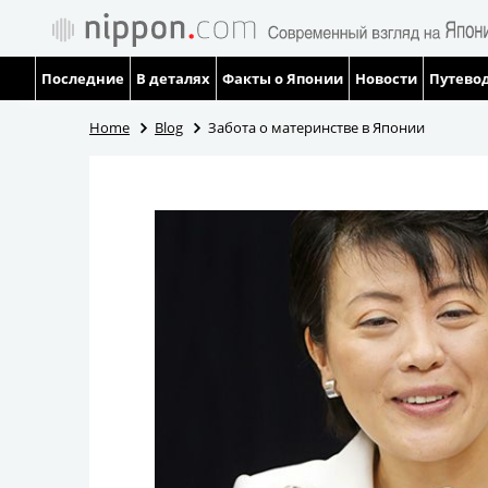
Последние
В деталях
Факты о Японии
Новости
Путевод
Home
Blog
Забота о материнстве в Японии