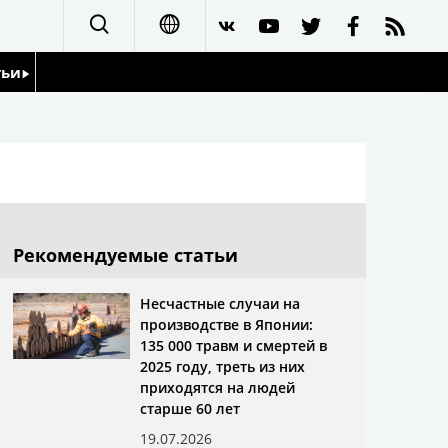
тьи
日本語
English
йдоскоп
简体字
繁體字
Рекомендуемые статьи
Français
Несчастные случаи на
производстве в Японии:
Español
135 000 травм и смертей в
2025 году, треть из них
العربية
приходятся на людей
старше 60 лет
19.07.2026