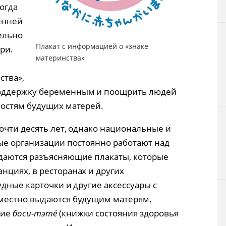
огда
енней
ельно
Плакат с информацией о «знаке
ри.
материнства»
ства»,
оддержку беременным и поощрить людей
ностям будущих матерей.
очти десять лет, однако национальные и
ые организации постоянно работают над
даются разъясняющие плакаты, которые
циях, в ресторанах и других
дные карточки и другие аксессуары с
местно выдаются будущим матерям,
ние
боси-тэтё
(книжки состояния здоровья