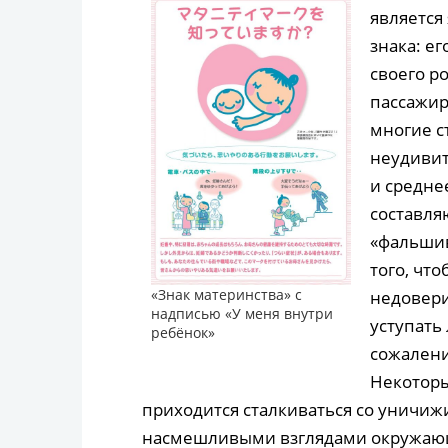
является
знака: е
своего 
пассажир
многие с
неудивит
и средне
составля
«фальшив
того, чт
«Знак материнства» с
недовери
надписью «У меня внутри
уступать 
ребёнок»
сожалени
Некоторы
приходится сталкиваться со унич
насмешливыми взглядами окружающих