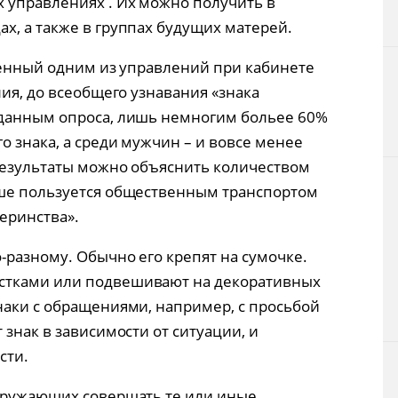
 управлениях . Их можно получить в
х, а также в группах будущих матерей.
еденный одним из управлений при кабинете
лия, до всеобщего узнавания «знака
 данным опроса, лишь немногим больее 60%
 знака, а среди мужчин – и вовсе менее
 результаты можно объяснить количеством
ьше пользуется общественным транспортом
теринства».
-разному. Обычно его крепят на сумочке.
стками или подвешивают на декоративных
наки с обращениями, например, с просьбой
 знак в зависимости от ситуации, и
сти.
окружающих совершать те или иные