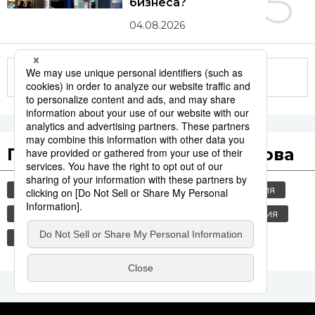
5
бизнеса?
04.08.2026
Другие статьи по теме
Популярные поисковые слова
общество
культура
jiji press
история
политика
технологии
туризм
россия
шпионаж
синкансэн