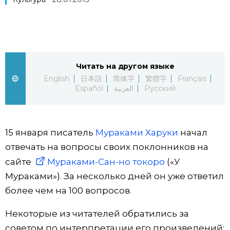
Фото/Видео
Разделы
Читать на другом языке
Люди
Популярные статьи
English
日本語
简体字
繁體字
Français
Español
العربية
Русский
Блог
Японский язык
official SNS
Политика
Японский калейдоскоп
15 января писатель
Мураками Харуки
начал
отвечать на вопросы своих поклонников на
Экономика
Семья
сайте
Мураками-Сан-но токоро
(«У
Мураками»). За несколько дней он уже ответил
более чем на 100 вопросов.
Общество
Еда и напитки
Некоторые из читателей обратились за
Культура
советом по интерпретации его произведений;