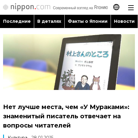
Последние
В деталях
Факты о Японии
Новости
日本語
English
简体字
Последние
繁體字
В деталях
Français
Факты о Японии
Español
Нет лучше места, чем «У Мураками»:
Новости
знаменитый писатель отвечает на
العربية
вопросы читателей
Путеводитель по Японии
Культура
28.01.2015