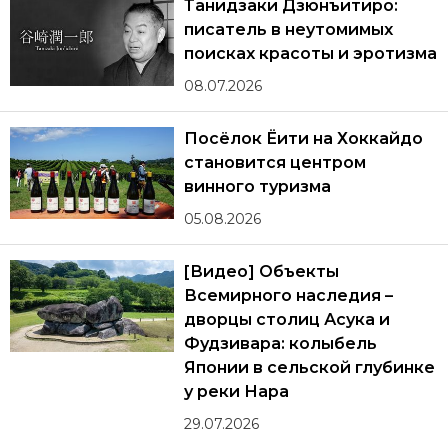
Танидзаки Дзюнъитиро:
писатель в неутомимых
поисках красоты и эротизма
08.07.2026
Посёлок Ёити на Хоккайдо
становится центром
винного туризма
05.08.2026
[Видео] Объекты
Всемирного наследия –
дворцы столиц Асука и
Фудзивара: колыбель
Японии в сельской глубинке
у реки Нара
29.07.2026