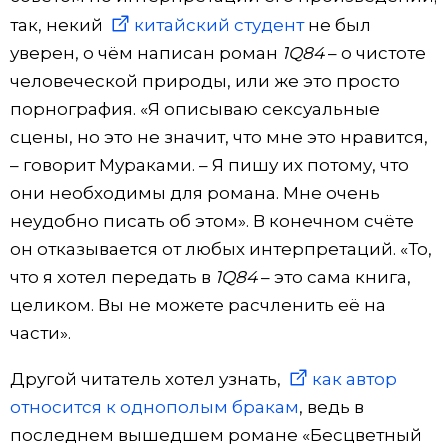
так, некий
китайский студент
не был
Жизнь
уверен, о чём написан роман
1Q84
– о чистоте
человеческой природы, или же это просто
Технологии
порнография. «Я описываю сексуальные
сцены, но это не значит, что мне это нравится,
Токио
– говорит Мураками. – Я пишу их потому, что
они необходимы для романа. Мне очень
От редакции
неудобно писать об этом». В конечном счёте
он отказывается от любых интерпретаций. «То,
что я хотел передать в
1Q84
– это сама книга,
целиком. Вы не можете расчленить её на
части».
Другой читатель хотел узнать,
как автор
относится к однополым бракам
, ведь в
последнем вышедшем романе «Бесцветный