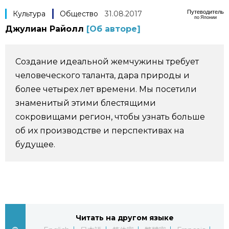
Путеводитель
Культура
Общество
31.08.2017
Фото/Видео
по Японии
Джулиан Райолл
[Об авторе]
Разделы
Создание идеальной жемчужины требует
Люди
Популярные статьи
человеческого таланта, дара природы и
более четырех лет времени. Мы посетили
Блог
Японский язык
знаменитый этими блестящими
official SNS
сокровищами регион, чтобы узнать больше
об их производстве и перспективах на
Политика
Японский калейдоскоп
будущее.
Экономика
Семья
Общество
Еда и напитки
Читать на другом языке
Культура