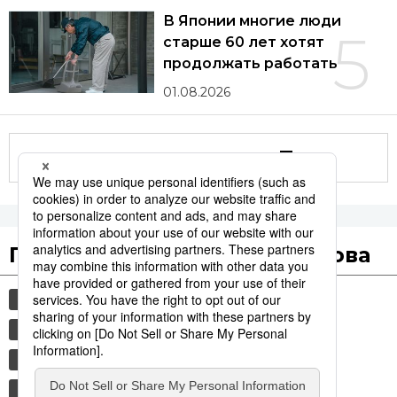
В Японии многие люди
5
старше 60 лет хотят
продолжать работать
01.08.2026
Другие статьи по теме
Популярные поисковые слова
культура
jiji press
общество
еда и напитки
японская кухня
рыба
политика
технологии
история
синкансэн