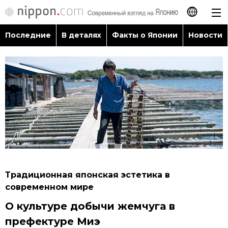
Последние
В деталях
Факты о Японии
Новости
日本語
English
简体字
Последние
繁體字
В деталях
Français
Факты о Японии
Español
Традиционная японская эстетика в
Новости
современном мире
العربية
О культуре добычи жемчуга в
Путеводитель по Японии
префектуре Миэ