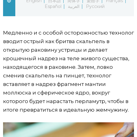
English
日本語
简体字
繁體字
Français
Español
العربية
Русский
Жизнь
Технологии
Медленно и с особой осторожностью технолог
вводит острый как бритва скальпель в
Токио
открытую раковину устрицы и делает
крошечный надрез на теле живого существа,
От редакции
находящегося в раковине. Затем, ловко
сменив скальпель на пинцет, технолог
вставляет в надрез фрагмент мантии
моллюска и сферическое ядро, вокруг
которого будет нарастать перламутр, чтобы в
итоге превратиться в идеальную жемчужину.