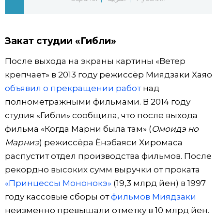
Жизнь
Закат студии «Гибли»
Технологии
После выхода на экраны картины «Ветер
Токио
крепчает» в 2013 году режиссёр Миядзаки Хаяо
объявил о прекращении работ
над
От редакции
полнометражными фильмами. В 2014 году
студия «Гибли» сообщила, что после выхода
фильма «Когда Марни была там» (
Омоидэ но
Марниэ
) режиссёра Ёнэбаяси Хиромаса
распустит отдел производства фильмов. После
рекордно высоких сумм выручки от проката
«Принцессы Мононокэ»
(19,3 млрд йен) в 1997
году кассовые сборы от
фильмов Миядзаки
неизменно превышали отметку в 10 млрд йен.