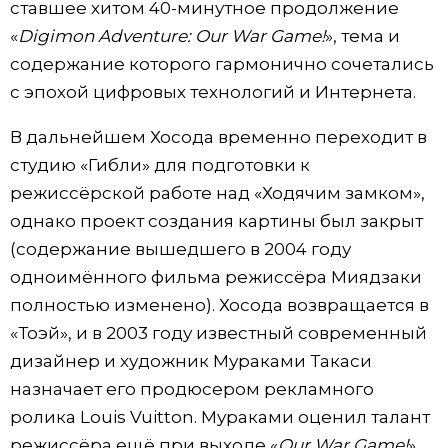
ставшее хитом 40-минутное продолжение
«
Digimon Adventure: Our War Game!
», тема и
содержание которого гармонично сочетались
с эпохой цифровых технологий и Интернета.
В дальнейшем Хосода временно переходит в
студию «Гибли» для подготовки к
режиссёрской работе над «Ходячим замком»,
однако проект создания картины был закрыт
(содержание вышедшего в 2004 году
одноимённого фильма режиссёра Миядзаки
полностью изменено). Хосода возвращается в
«Тоэй», и в 2003 году известный современный
дизайнер и художник Мураками Такаси
назначает его продюсером рекламного
ролика Louis Vuitton. Мураками оценил талант
режиссёра ещё при выходе «
Our War Game!
».