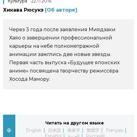
Культура
22.11.2016
Фото/Видео
Хикава Рюсукэ
[Об авторе]
Разделы
Через 3 года после заявления Миядзаки
Хаяо о завершении профессиональной
Люди
Популярные статьи
карьеры на небе полнометражной
анимации зажглись две новые звезды.
Блог
Японский язык
official SNS
Первая часть выпуска «Будущее японских
аниме» посвящена творчеству режиссёра
Политика
Японский калейдоскоп
Хосода Мамору.
Экономика
Семья
Общество
Еда и напитки
Читать на другом языке
English
日本語
简体字
繁體字
Français
Культура
Español
العربية
Русский