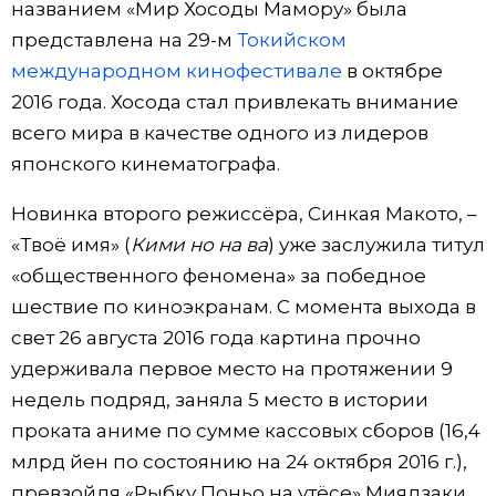
названием «Мир Хосоды Мамору» была
представлена на 29-м
Токийском
международном кинофестивале
в октябре
2016 года. Хосода стал привлекать внимание
всего мира в качестве одного из лидеров
японского кинематографа.
Новинка второго режиссёра, Синкая Макото, –
«Твоё имя» (
Кими но на ва
) уже заслужила титул
«общественного феномена» за победное
шествие по киноэкранам. С момента выхода в
свет 26 августа 2016 года картина прочно
удерживала первое место на протяжении 9
недель подряд, заняла 5 место в истории
проката аниме по сумме кассовых сборов (16,4
млрд йен по состоянию на 24 октября 2016 г.),
превзойдя «Рыбку Поньо на утёсе» Миядзаки.