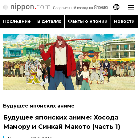
Последние
В деталях
Факты о Японии
Новости
日本語
English
简体字
Последние
繁體字
В деталях
Français
Факты о Японии
Español
Будущее японских аниме
Новости
Будущее японских аниме: Хосода
العربية
Мамору и Синкай Макото (часть 1)
Путеводитель по Японии