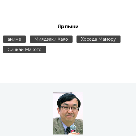
Ярлыки
аниме
Миядзаки Хаяо
Хосода Мамору
Синкай Макото