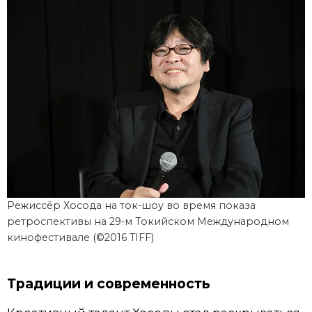
Режиссёр Хосода на ток-шоу во время показа
ретроспективы на 29-м Токийском Международном
кинофестивале (©2016 TIFF)
Традиции и современность