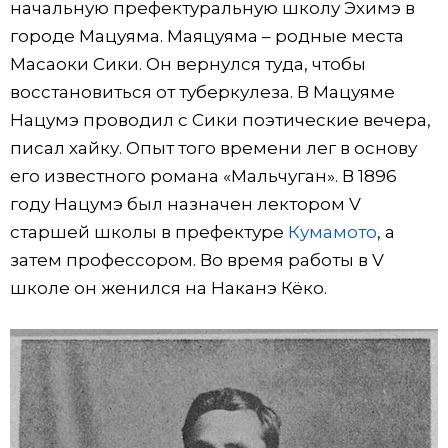
начальную префектуральную школу Эхимэ в
городе Мацуяма. Маяцуяма – родные места
Масаоки Сики. Он вернулся туда, чтобы
восстановиться от туберкулеза. В Мацуяме
Нацумэ проводил с Сики поэтические вечера,
писал хайку. Опыт того времени лег в основу
его известного романа «Мальчуган». В 1896
году Нацумэ был назначен лектором V
старшей школы в префектуре
Кумамото
, а
затем профессором. Во время работы в V
школе он женился на Наканэ Кёко.