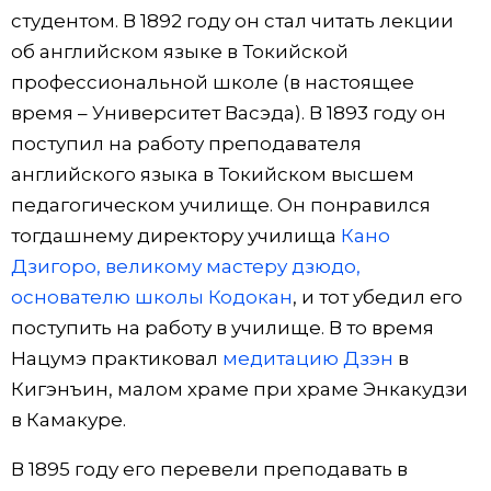
студентом. В 1892 году он стал читать лекции
об английском языке в Токийской
профессиональной школе (в настоящее
время – Университет Васэда). В 1893 году он
поступил на работу преподавателя
английского языка в Токийском высшем
педагогическом училище. Он понравился
тогдашнему директору училища
Кано
Дзигоро, великому мастеру дзюдо,
основателю школы Кодокан
, и тот убедил его
поступить на работу в училище. В то время
Нацумэ практиковал
медитацию Дзэн
в
Кигэнъин, малом храме при храме Энкакудзи
в Камакуре.
В 1895 году его перевели преподавать в