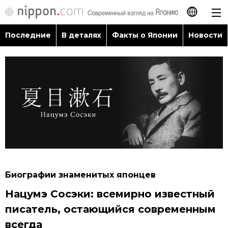
Последние
В деталях
Факты о Японии
Новости
日本語
English
简体字
Последние
繁體字
В деталях
Français
Факты о Японии
Español
Биографии знаменитых японцев
Новости
Нацумэ Сосэки: всемирно известный
العربية
писатель, остающийся современным
Путеводитель по Японии
всегда