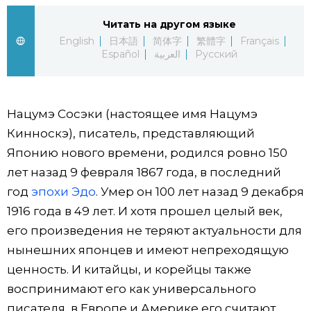
Читать на другом языке
Жизнь
English
日本語
简体字
繁體字
Français
Español
العربية
Русский
Технологии
Токио
Нацумэ Сосэки (настоящее имя Нацумэ
Кинноскэ), писатель, представляющий
От редакции
Японию нового времени, родился ровно 150
лет назад 9 февраля 1867 года, в последний
год
эпохи Эдо
. Умер он 100 лет назад 9 декабря
1916 года в 49 лет. И хотя прошел целый век,
его произведения не теряют актуальности для
нынешних японцев и имеют непреходящую
ценность. И китайцы, и корейцы также
воспринимают его как универсального
писателя, в Европе и Америке его считают