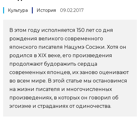
Фото/Видео
Культура
История
09.02.2017
Разделы
В этом году исполняется 150 лет со дня
рождения великого современного
Люди
Популярные статьи
японского писателя Нацумэ Сосэки. Хотя он
родился в XIX веке, его произведения
Блог
Японский язык
official SNS
продолжают будоражить сердца
современных японцев, их заново оценивают
Политика
Японский калейдоскоп
во всем мире. В этой статье мы остановимся
на жизни писателя и многочисленных
произведениях, в которых он говорил об
Экономика
Семья
эгоизме и страданиях от одиночества.
Общество
Еда и напитки
Культура