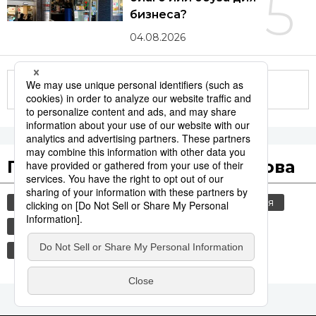
5
бизнеса?
04.08.2026
Другие статьи по теме
Популярные поисковые слова
jiji press
общество
политика
россия
шпионаж
культура
технологии
история
синкансэн
транспорт