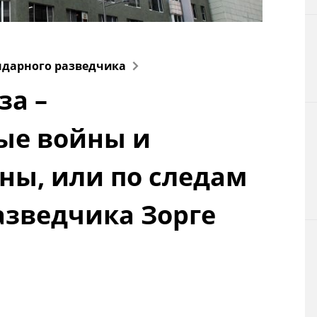
Технологии
Токио
ендарного разведчика
за –
От редакции
ые войны и
ы, или по следам
азведчика Зорге