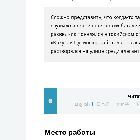
Сложно представить, что когда-то т
служило ареной шпионских баталий
разведчик появлялся в токийском 
«Кокусай Цусинся», работал с после
растворялся на улице среди элеган
Чита
English
日本語
简体字
Место работы