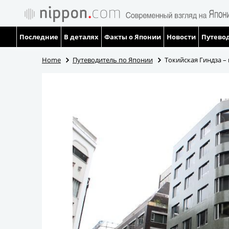
Последние
В деталях
Факты о Японии
Новости
Путевод
Home
Путеводитель по Японии
Токийская Гиндза –