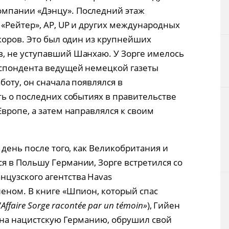
мпании «Дэнцу». Последний этаж
«Рейтер», АР, UP и других международных
коров. Это был один из крупнейших
, не уступавший Шанхаю. У Зорге имелось
спондента ведущей немецкой газеты
боту, он сначала появлялся в
ть о последних событиях в правительстве
вропе, а затем направлялся к своим
 день после того, как Великобритания и
 в Польшу Германии, Зорге встретился со
цузского агентства Havas
еном. В книге «Шпион, который спас
'
Affaire
Sorge
racont
é
e
par
un
t
é
moin
»
), Гийен
л на нацистскую Германию, обрушил свой