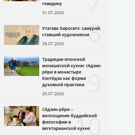
7
говядину
31.07.2026
8
Утагава Хиросигэ: самурай,
ставший художником
28.07.2026
Традиции японской
монашеской кухни: сёдзин
9
рёри в монастыре
Кэнтёдзи как форма
духовной практики
20.07.2026
Сёдзин-рёри –
10
воплощение буддийской
философии в
вегетарианской кухне