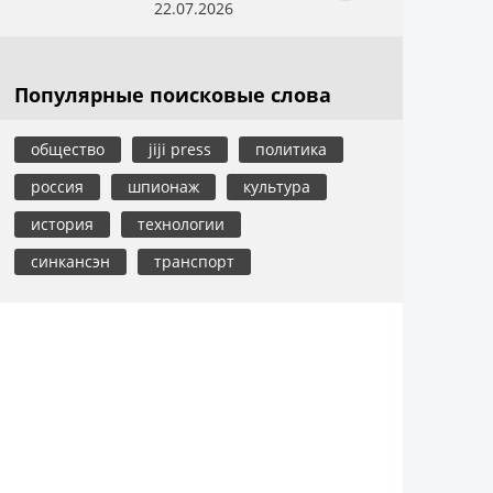
22.07.2026
Популярные поисковые слова
общество
jiji press
политика
россия
шпионаж
культура
история
технологии
синкансэн
транспорт