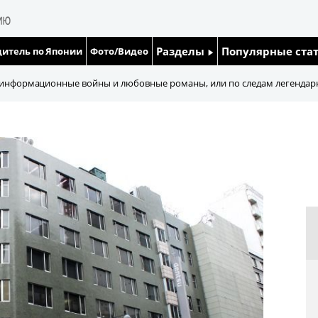
Разделы
Популярные ста
итель по Японии
Фото/Видео
Люди
Японский язык
 информационные войны и любовные романы, или по следам легендарно
Блог
Японский кале
Политика
Семья
Экономика
Еда и напитки
Общество
Культура
Жизнь