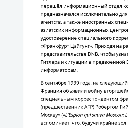
перешёл информационный отдел ко
предназначался исключительно для 
агентств, а также иностранных спец
азиатских информационных центров
удостоверение специального корре
«Франкфурт Цайтунг». Приходя на ра
представительстве DNB, чтобы узна
Гитлера и ситуации в предвоенной Е
информаторам.
В сентябре 1939 года, на следующий
Франция объявили войну вторгшейся
специальным корреспондентом фран
(предшественник AFP) Робертом Гий
Москву» («
L
'
Espion
qui
sauva
Moscou
:
L
вспоминает, что, будучи крайне зо