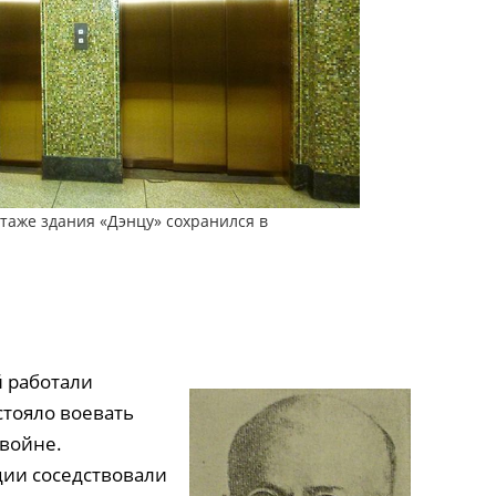
таже здания «Дэнцу» сохранился в
й работали
стояло воевать
 войне.
ции соседствовали