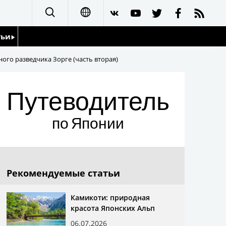
тьи
日本語
го разведчика Зорге (часть вторая)
English
йдоскоп
Путеводитель
简体字
繁體字
по Японии
Français
Español
Рекомендуемые статьи
العربية
Камикоти: природная
красота Японских Альп
06.07.2026