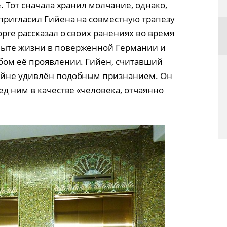
. Тот сначала хранил молчание, однако,
 пригласил Гийена на совместную трапезу
рге рассказал о своих ранениях во время
пыте жизни в поверженной Германии и
бом её проявлении. Гийен, считавший
айне удивлён подобным признанием. Он
ед ним в качестве «человека, отчаянно