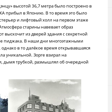
нцу» высотой 36,7 метра было построено в
ККА прибыл в Японию. В то время это было
кстерьер и лифтовый холл на первом этаже
Атмосфера старины навевает образ
от выскочит из дверей здания с секретной
е пиджака. В наши дни многоэтажными
 однако в то далёкое время открывавшаяся
ла уникальной. Зорге взирал на
и, дымя трубкой, размышлял об очередной