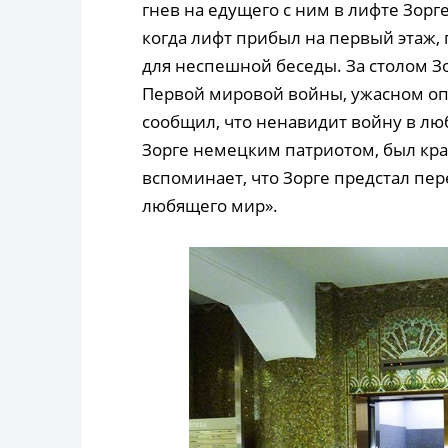
гнев на едущего с ним в лифте Зорге
когда лифт прибыл на первый этаж,
для неспешной беседы. За столом Зо
Первой мировой войны, ужасном о
сообщил, что ненавидит войну в лю
Зорге немецким патриотом, был кр
вспоминает, что Зорге предстал пер
любящего мир».