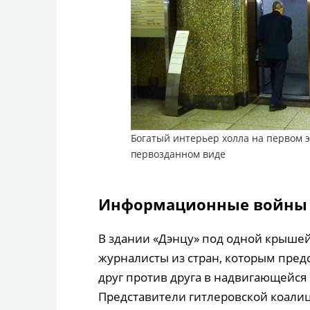
Богатый интерьер холла на первом э
первозданном виде
Информационные войны
В здании «Дэнцу» под одной крыше
журналисты из стран, которым пред
друг против друга в надвигающейся
Представители гитлеровской коали