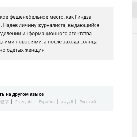
акое фешенебельное место, как Гиндза,
. Надев личину журналиста, выдающийся
отделении информационного агентства
дними новостями, а после захода солнца
тно одетых женщин.
ть на другом языке
繁體字
Français
Español
العربية
Русский