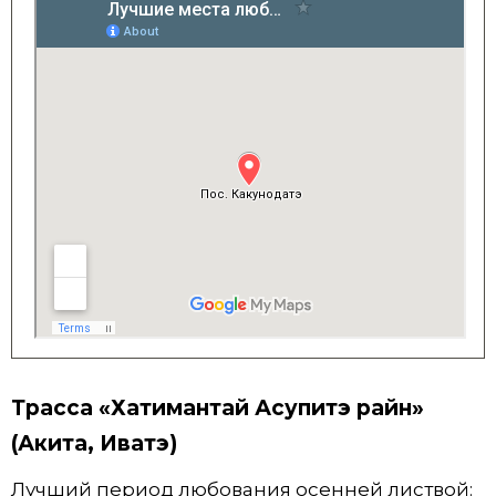
Трасса «Хатимантай Асупитэ райн»
(Акита, Иватэ)
Лучший период любования осенней листвой: