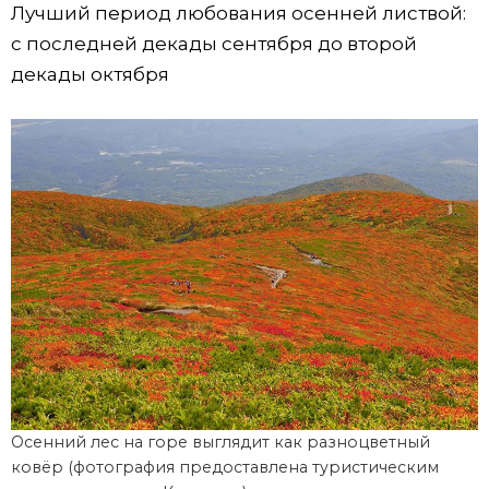
Лучший период любования осенней листвой:
с последней декады сентября до второй
декады октября
Осенний лес на горе выглядит как разноцветный
ковёр (фотография предоставлена туристическим