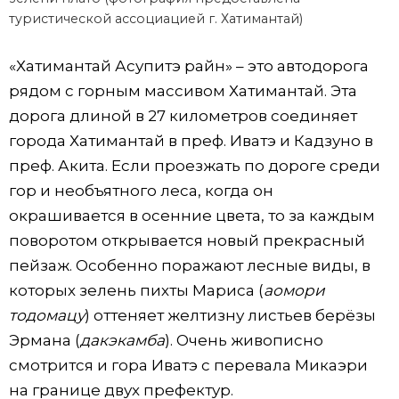
туристической ассоциацией г. Хатимантай)
«Хатимантай Асупитэ райн» – это автодорога
рядом с горным массивом Хатимантай. Эта
дорога длиной в 27 километров соединяет
города Хатимантай в преф. Иватэ и Кадзуно в
преф. Акита. Если проезжать по дороге среди
гор и необъятного леса, когда он
окрашивается в осенние цвета, то за каждым
поворотом открывается новый прекрасный
пейзаж. Особенно поражают лесные виды, в
которых зелень пихты Мариса (
аомори
тодомацу
) оттеняет желтизну листьев берёзы
Эрмана (
дакэкамба
). Очень живописно
смотрится и гора Иватэ с перевала Микаэри
на границе двух префектур.