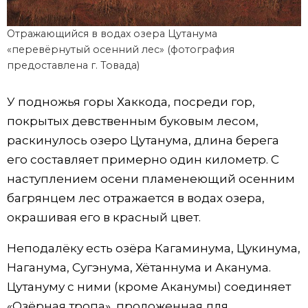
Отражающийся в водах озера Цутанума
«перевёрнутый осенний лес» (фотография
предоставлена г. Товада)
У подножья горы Хаккода, посреди гор,
покрытых девственным буковым лесом,
раскинулось озеро Цутанума, длина берега
его составляет примерно один километр. С
наступлением осени пламенеющий осенним
багрянцем лес отражается в водах озера,
окрашивая его в красный цвет.
Неподалёку есть озёра Кагаминума, Цукинума,
Наганума, Сугэнума, Хётаннума и Аканума.
Цутануму с ними (кроме Аканумы) соединяет
«Озёрная тропа», проложенная для