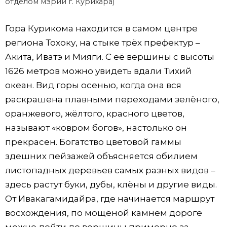
отделом мэрии г. Курихара)
Гора Курикома находится в самом центре
региона Тохоку, на стыке трёх префектур –
Акита, Иватэ и Мияги. С её вершины с высоты
1626 метров можно увидеть вдали Тихий
океан. Вид горы осенью, когда она вся
раскрашена плавными переходами зелёного,
оранжевого, жёлтого, красного цветов,
называют «ковром богов», настолько он
прекрасен. Богатство цветовой гаммы
здешних пейзажей объясняется обилием
листопадных деревьев самых разных видов –
здесь растут буки, дубы, клёны и другие виды.
От Ивакагамидайра, где начинается маршрут
восхождения, по мощёной камнем дороге