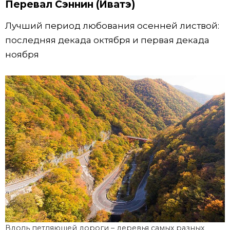
Перевал Сэннин (Иватэ)
Лучший период любования осенней листвой:
последняя декада октября и первая декада
ноября
Вдоль петляющей дороги – деревья самых разных