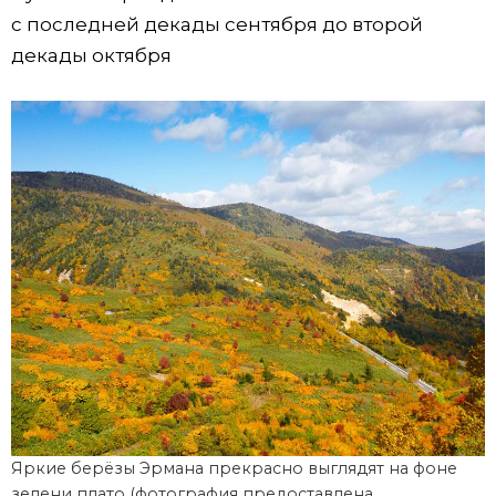
с последней декады сентября до второй
декады октября
Яркие берёзы Эрмана прекрасно выглядят на фоне
зелени плато (фотография предоставлена