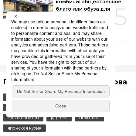
комбини: общественное
5
благо или обуза для
бизнеса?
04.08.2026
Другие статьи по теме
Популярные поисковые слова
общество
история
культура
технологии
синкансэн
транспорт
еда и напитки
jiji press
политика
японская кухня