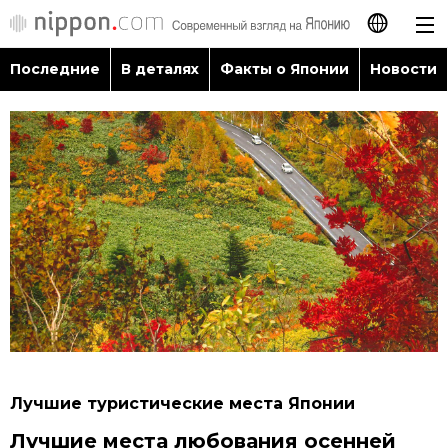
Последние
В деталях
Факты о Японии
Новости
日本語
English
简体字
Последние
繁體字
В деталях
Français
Факты о Японии
Español
Новости
العربية
Лучшие туристические места Японии
Путеводитель по Японии
Лучшие места любования осенней