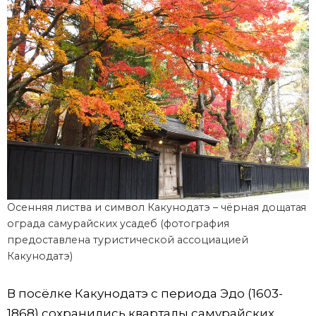
Осенняя листва и символ Какунодатэ – чёрная дощатая
ограда самурайских усадеб (фотография
предоставлена туристической ассоциацией
Какунодатэ)
В посёлке Какунодатэ с периода Эдо (1603-
1868) сохранились кварталы самурайских