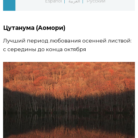
Español
العربية
Русский
Жизнь
Цутанума (Аомори)
Технологии
Лучший период любования осенней листвой:
Токио
с середины до конца октября
От редакции