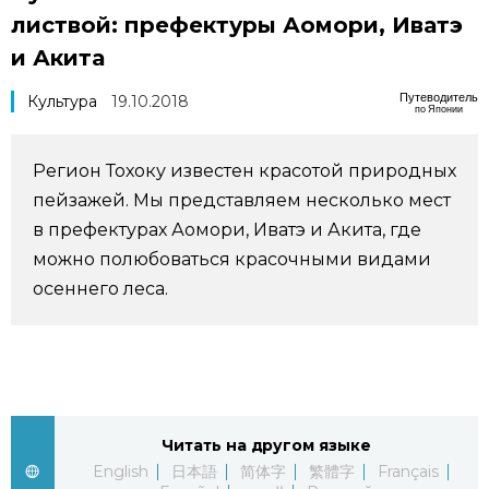
листвой: префектуры Аомори, Иватэ
Фото/Видео
и Акита
Разделы
Путеводитель
Культура
19.10.2018
по Японии
Люди
Популярные статьи
Регион Тохоку известен красотой природных
пейзажей. Мы представляем несколько мест
Блог
Японский язык
official SNS
в префектурах Аомори, Иватэ и Акита, где
можно
полюбоваться красочными видами
Политика
Японский калейдоскоп
осеннего леса.
Экономика
Семья
Общество
Еда и напитки
Читать на другом языке
Культура
English
日本語
简体字
繁體字
Français