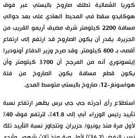
كوريا الشمالية تطلق صاروخ باليستي عبر فوق
هوكايدو سقط في المحيط الهادي على بعد حوالي
مسافة 2200 كيلومتر شرق مضيق أريمو القريب من
الجزيرة. يقدر أن يكون الصاروخ قد ارتفع إلى ارتفاع
أقصى بـ 800 كيلومتر. وقد صرح وزير الدفاع أونوديرا
إيتسونوري أنه من المرجح أن 3700 كيلومتر وأن
يكون قطع مسافة يكون الصاروخ من فئة
هواسونغ-12، صاروخ باليستي متوسط المدى.
استطلاع رأى أجرته جي جي برس يظهر ارتفاع نسبة
تأييد رئيس الوزراء آبي إلى 41.8%، لترتفع فوق 40%
لأول مرة منذ يونيو/ حزيران. وتتجاوز نسبة التأييد تلك
نسب الرفض (36.7%) لأول مرة منذ ثلاث شهور. وأبدى