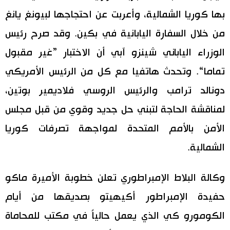
بها كوريا الشمالية، وأعربت عن احتجاجها لبيونغ يانغ
اقتصاد
المطبخ الياباني
من خلال السفارة اليابانية في بكين. وقد صرح رئيس
مجتمع
الوزراء الياباني شينزو آبي أن الاختبار ”غير مقبول
تماما“. وتحدث هاتفيا مع كل من الرئيس الأمريكي
ثقافة
دونالد ترامب والرئيس الروسي فلاديمير بوتين،
لايف ستايل
لمناقشة الحاجة لتبني حل جديد وقوي من قبل مجلس
الأمن بالأمم المتحدة لمواجهة تصرفات كوريا
طوكيو
الشمالية.
إعلان
وكالة البلاط الإمبراطوري تعلن خطوبة الأميرة ماكو
حفيدة الإمبراطور أكيهيتو بصديقها من أيام
الكومورو كي الذي يعمل حالياً في مكتب للمحاماة