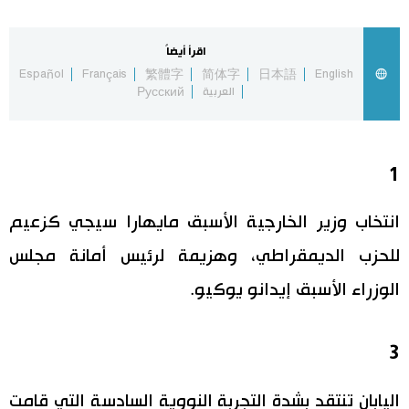
اليابان في فيديو
اقرأ أيضاً
Español
Français
繁體字
简体字
日本語
English
مانغا وأنيمي
العربية
Русский
علوم وتكنولوجيا
1
الأقسام
انتخاب وزير الخارجية الأسبق مايهارا سيجي كزعيم
صور
الأكثر تفاعلا
للحزب الديمقراطي، وهزيمة لرئيس أمانة مجلس
الوزراء الأسبق إيدانو يوكيو.
أشخاص
اللغة اليابانية
تواصل معنا
تجارب وآراء
موسوعة اليابان
3
سياسة
هو وهي
اليابان تنتقد بشدة التجربة النووية السادسة التي قامت