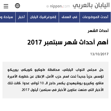
أحدث الموضوعات
في العمق
إنفوغرافيك اليابان
أخبار
سياحة و
日本語
أحداث الشهر
English
أهم أحداث شهر سبتمبر 2017
简体字
أحدث الموضوعات
13/10/2017
繁體字
في العمق
Français
حل مجلس النواب الياباني، محافظة طوكيو كويكي يوريكو
إنفوغرافيك اليابان
تؤسس حزباً جديداً تحت اسم حزب الأمل، الإعلان عن خطوبة الأميرة
Español
ماكو، وكيريو يوشيهيدي يكسر حاجز الـ 10 ثواني عدوا. كانت تلك
أخبار
الأخبار التي صنعت عناوين الأخبار في سبتمبر/ أيلول 2017.
Русский
سياحة وسفر