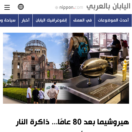
أحدث الموضوعات
في العمق
إنفوغرافيك اليابان
أخبار
سياحة و
日本語
English
简体字
أحدث الموضوعات
繁體字
في العمق
Français
إنفوغرافيك اليابان
Español
أخبار
Русский
هيروشيما بعد 80 عامًا... ذاكرة النار
سياحة وسفر