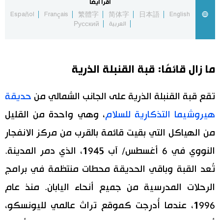
اقرأ أيضاً
Español
Français
繁體字
简体字
日本語
English
اقتصاد
المطبخ الياباني
العربية
Русский
مجتمع
ما زال قائمًا: قبة القنبلة الذرية
ثقافة
تقع قبة القنبلة الذرية على الجانب الشمالي من
حديقة
لايف ستايل
هيروشيما التذكارية للسلام
، وهي واحدة من القليل
طوكيو
من الهياكل التي بقيت قائمة بالقرب من مركز الانفجار
النووي في 6 أغسطس/ آب 1945، الذي دمر المدينة.
إعلان
تُعد القبة وباقي الحديقة محطات منتظمة في برامج
الرحلات المدرسية من جميع أنحاء اليابان. منذ عام
1996، عندما أُدرجت كموقع تراث عالمي لليونسكو،