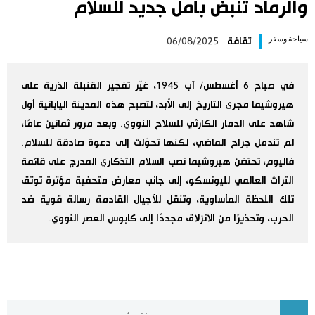
والرماد تنبض بأمل جديد للسلام
اليابان في فيديو
سياحة وسفر
ثقافة
06/08/2025
مانغا وأنيمي
في صباح 6 أغسطس/ آب 1945، غيّر تفجير القنبلة الذرية على
علوم وتكنولوجيا
هيروشيما مجرى التاريخ إلى الأبد، لتصبح هذه المدينة اليابانية أول
شاهد على الدمار الكارثي للسلاح النووي. وبعد مرور ثمانين عامًا،
الأقسام
لم تندمل جراح الماضي، لكنها تحوّلت إلى دعوة صادقة للسلام.
فاليوم، تحتضن هيروشيما نصب السلام التذكاري المدرج على قائمة
التراث العالمي لليونسكو، إلى جانب معارض متحفية مؤثرة توثق
صور
الأكثر تفاعلا
تلك اللحظة المأساوية، وتنقل للأجيال القادمة رسالة قوية ضد
الحرب، وتحذيرًا من الانزلاق مجددًا إلى كابوس العصر النووي.
أشخاص
اللغة اليابانية
تواصل معنا
تجارب وآراء
موسوعة اليابان
سياسة
هو وهي