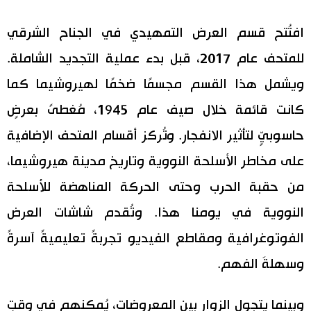
افتُتح قسم العرض التمهيدي في الجناح الشرقي
للمتحف عام 2017، قبل بدء عملية التجديد الشاملة.
ويشمل هذا القسم مجسمًا ضخمًا لهيروشيما كما
كانت قائمة خلال صيف عام 1945، مُغطىً بعرضٍ
حاسوبيٍّ لتأثير الانفجار. وتُركز أقسام المتحف الإضافية
على مخاطر الأسلحة النووية وتاريخ مدينة هيروشيما،
من حقبة الحرب وحتى الحركة المناهضة للأسلحة
النووية في يومنا هذا. وتُقدم شاشات العرض
الفوتوغرافية ومقاطع الفيديو تجربةً تعليميةً آسرةً
وسهلةَ الفهم.
وبينما يتجول الزوار بين المعروضات، يُمكنهم في وقتٍ