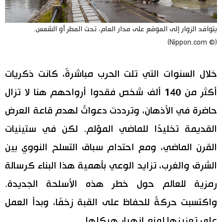
يتوافد الزوار إلى الموقع على مدار العام، تحت المطر أو الشمس.
(© Nippon.com)
خلال السنوات التي تلت الحرب مباشرةً، كانت ذكريات
أكثر من 140 ألف شخص فقدوا أرواحهم هنا لا تزال
حاضرة في الأذهان، وترددت دعواتٌ لهدم قاعة العرض
القديمة تخليدًا للماضي المؤلم. لكن في ستينيات
القرن الماضي، ومع احتدام سباق التسلح النووي بين
الشرق والغرب، تزايد الوعي بأهمية هذا البناء كرسالة
رمزية للعالم حول خطر هذه الأسلحة الجديدة.
واكتسبت حركةٌ للحفاظ على القبة زخمًا، وبدأ العمل
على تعزيزها لمنع انهيار هيكلها.