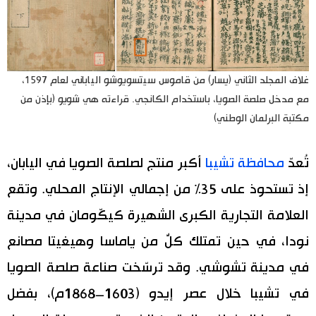
غلاف المجلد الثاني (يسار) من قاموس سيتسويوشو الياباني لعام 1597،
مع مدخل صلصة الصويا، باستخدام الكانجي. قراءته هي شويو (بإذن من
مكتبة البرلمان الوطني)
تُعدّ
محافظة تشيبا
أكبر منتج لصلصة الصويا في اليابان،
إذ تستحوذ على 35% من إجمالي الإنتاج المحلي. وتقع
العلامة التجارية الكبرى الشهيرة كيكّومان في مدينة
نودا، في حين تمتلك كلٌّ من ياماسا وهيغيتا مصانع
في مدينة تشوشي. وقد ترسّخت صناعة صلصة الصويا
في تشيبا خلال عصر إيدو (1603–1868م)، بفضل