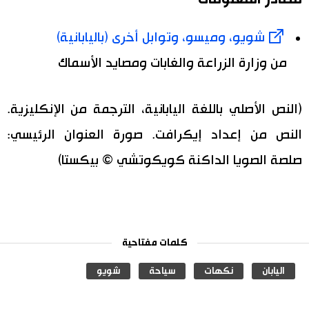
شويو، وميسو، وتوابل أخرى (باليابانية)
من وزارة الزراعة والغابات ومصايد الأسماك
(النص الأصلي باللغة اليابانية، الترجمة من الإنكليزية.
النص من إعداد إيكرافت. صورة العنوان الرئيسي:
صلصة الصويا الداكنة كويكوتشي © بيكستا)
كلمات مفتاحية
اليابان
نكهات
سياحة
شويو