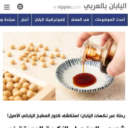
أحدث الموضوعات
في العمق
إنفوغرافيك اليابان
أخبار
سياحة و
日本語
English
简体字
أحدث الموضوعات
繁體字
في العمق
Français
إنفوغرافيك اليابان
Español
أخبار
Русский
رحلة عبر نكهات اليابان: استكشف كنوز المطبخ الياباني الأصيل!
سياحة وسفر