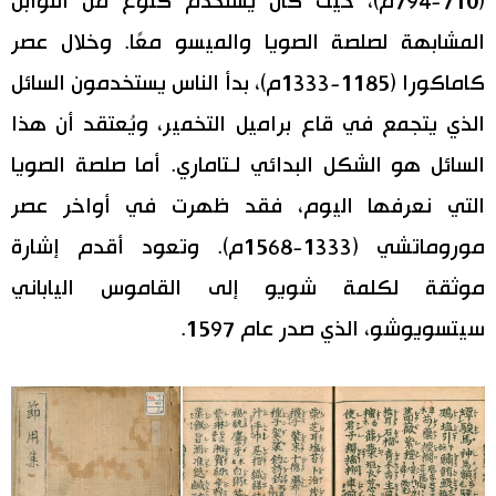
(710-794م)، حيث كان يُستخدم كنوع من التوابل
المشابهة لصلصة الصويا والميسو معًا. وخلال عصر
كاماكورا (1185-1333م)، بدأ الناس يستخدمون السائل
الذي يتجمع في قاع براميل التخمير، ويُعتقد أن هذا
السائل هو الشكل البدائي لـتاماري. أما صلصة الصويا
التي نعرفها اليوم، فقد ظهرت في أواخر عصر
موروماتشي (1333-1568م). وتعود أقدم إشارة
موثقة لكلمة شويو إلى القاموس الياباني
سيتسويوشو، الذي صدر عام 1597.