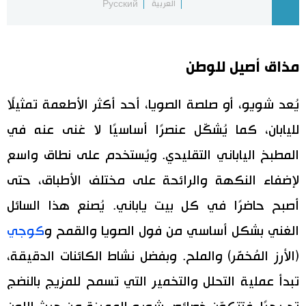
العربية
Русский
اقتصاد
المطبخ الياباني
مذاق أصيل للوطن
مجتمع
يُعد شويو، أو صلصة الصويا، أحد أكثر الأطعمة تمثيلًا
ثقافة
لليابان، كما يُشكّل عنصرًا أساسيًا لا غنى عنه في
لايف ستايل
المطبخ الياباني التقليدي. ويُستخدم على نطاق واسع
لإضفاء النكهة والرائحة على مختلف الأطباق، حتى
طوكيو
أصبح حاضرًا في كل بيت ياباني. يُصنع هذا السائل
إعلان
الغني بشكل أساسي من فول الصويا والقمح و
كوجي
(الأرز المُخمَّر) والملح. وبفضل نشاط الكائنات الدقيقة،
تبدأ عملية التحلل والتخمير التي تسمح للمزيج بالنضج