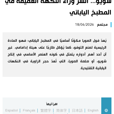
شويو... السرّ وراء النكهة العميقة في
اليابان في فيديو
المطبخ الياباني
مانغا وأنيمي
مجتمع
18/06/2026
علوم وتكنولوجيا
يُعدّ فول الصويا مكوّنًا أساسيًا في المطبخ الياباني؛ فهو المادة
الرئيسية لصنع التوفو، كما يُؤكل طازجًا على هيئة إدامامي. غير
الأقسام
أن أحد أهم أدواره يتمثل في كونه العنصر الأساسي في إنتاج
شويو، أو صلصة الصويا، التي تُعدّ حجر الزاوية في النكهات
صور
الأكثر تفاعلا
اليابانية التقليدية.
أشخاص
اللغة اليابانية
تواصل معنا
تجارب وآراء
موسوعة اليابان
اقرأ أيضاً
سياسة
هو وهي
Español
Français
繁體字
简体字
日本語
English