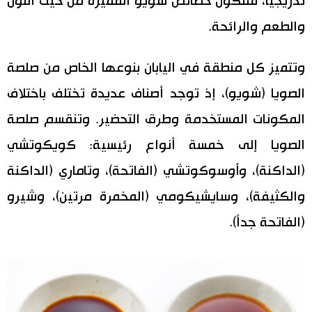
تدريجيًا، فتتكوّن خصائص شويو المميزة من حيث اللون
والطعم والرائحة.
وتتميز كل منطقة في اليابان بنوعها الخاص من صلصة
الصويا (شويو)، إذ توجد أصناف عديدة تختلف باختلاف
المكونات المستخدمة وطرق التحضير. وتنقسم صلصة
الصويا إلى خمسة أنواع رئيسية: كويكوتشي
(الداكنة)، وأوسوكوتشي (الفاتحة)، وتاماري (الداكنة
والكثيفة)، وسايشيكومي (المخمرة مرتين)، وشيرو
(الفاتحة جداً).