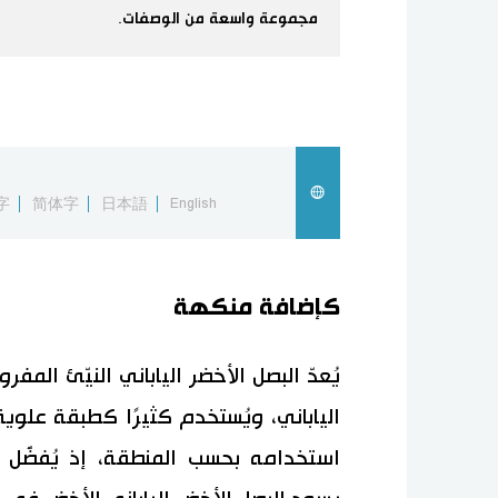
مجموعة واسعة من الوصفات.
字
简体字
日本語
English
كإضافة منكهة
يُعدّ البصل الأخضر الياباني النيّئ الم
الياباني، ويُستخدم كثيرًا كطبقة علوية
استخدامه بحسب المنطقة، إذ يُفضَّل ال