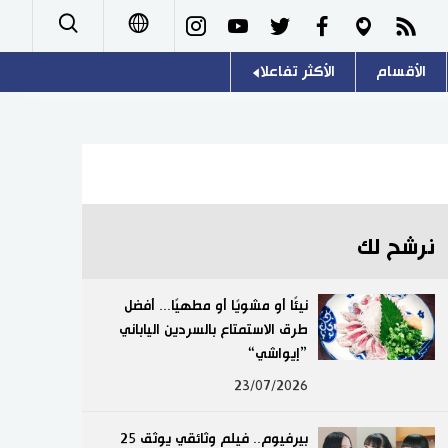
الأقسام
الأكثر تفاعلا
日本語
صور
اللغة اليابانية
English
أشخاص
موسوعة اليابان
简体字
تجارب وآراء
هو وهي
繁體字
نرشح لك
سياسة
المطبخ الياباني
Français
نيئًا أو مشويًا أو مطهيًا... أفضل
اقتصاد
طرق الاستمتاع بالسردين الياباني
Español
”إيواشي“
مجتمع
Русский
23/07/2026
ثقافة
بيرفيوم.. فيلم وثائقي يوثق 25