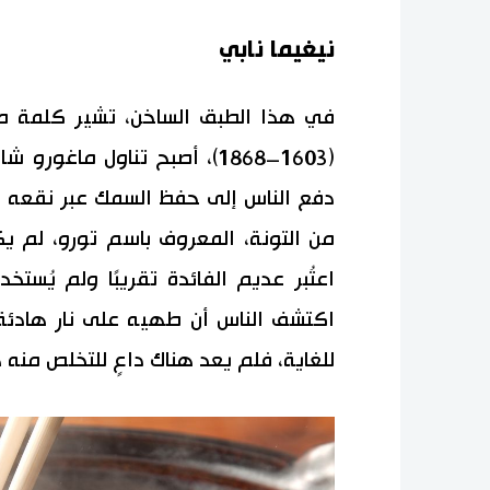
نيغيما نابي
في هذا الطبق الساخن، تشير كلمة ما 
(1603–1868)، أصبح تناول ماغور
دفع الناس إلى حفظ السمك عبر نقعه ف
من التونة، المعروف باسم تورو، لم يكن
اعتُبر عديم الفائدة تقريبًا ولم يُس
اكتشف الناس أن طهيه على نار هادئة م
للغاية، فلم يعد هناك داعٍ للتخلص منه ه