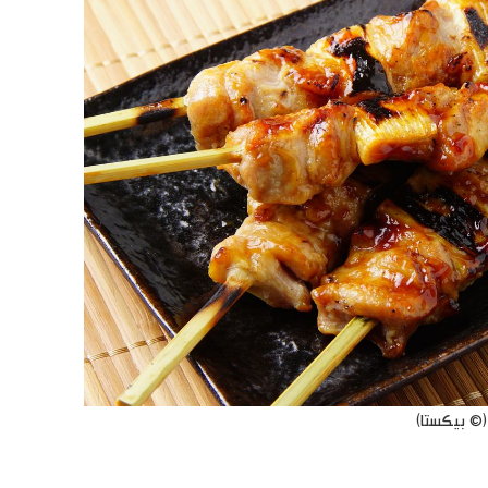
 (© بيكستا)