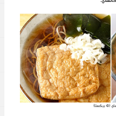
كانساي.
ساي (© بيكستا)