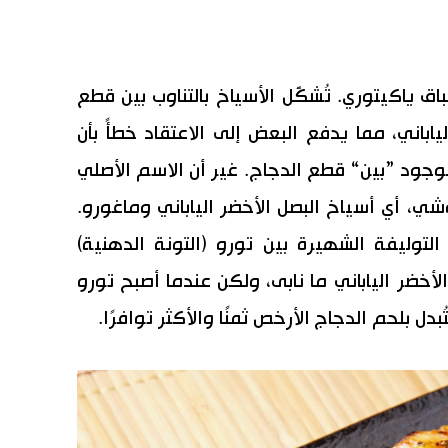
ق ياكيتوري. تُشكَّل الأسياخ بالتناوب بين قطع
باني، مما يدفع البعض إلى الاعتقاد خطأً بأن
لموجود ”بين“ قطع الدجاج. غير أن الاسم الأصلي
شي، أي أسياخ البصل الأخضر الياباني وماغورو.
وليفة الشهيرة بين تورو (التونة الدهنية)
لأخضر الياباني ما نابى، ولكن عندما أصبح تورو
ل بلحم الدجاج الأرخص ثمنًا والأكثر توافرًا.