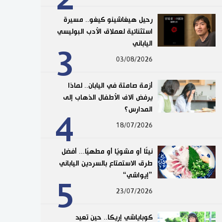
رحيل هيغاشينو كيغو.. مسيرة
استثنائية لعملاق الأدب البوليسي
الياباني
3
03/08/2026
أزمة صامتة في اليابان.. لماذا
يرفض آلاف الأطفال الذهاب إلى
المدارس؟
4
18/07/2026
نيئًا أو مشويًا أو مطهيًا... أفضل
طرق الاستمتاع بالسردين الياباني
”إيواشي“
5
23/07/2026
كوباياشي إريكا.. حين تعيد