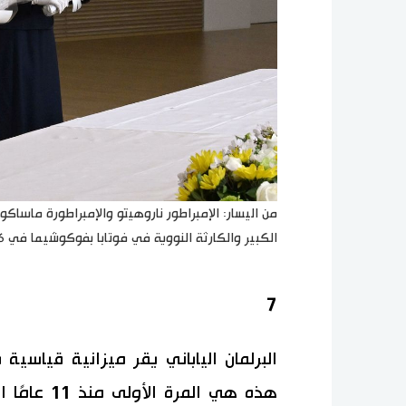
من اليسار: الإمبراطور ناروهيتو والإمبراطورة ماساكو
الكبير والكارثة النووية في فوتابا بفوكوشيما في 6 أبريل 2026. (© جيجي برس)
7
هذه هي المر