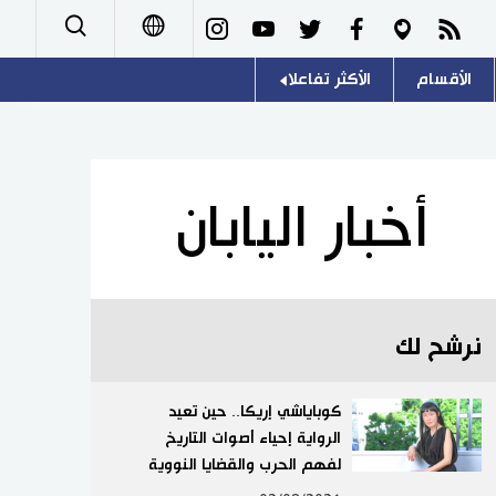
الأقسام
الأكثر تفاعلا
日本語
صور
اللغة اليابانية
English
أشخاص
موسوعة اليابان
简体字
أخبار اليابان
تجارب وآراء
هو وهي
繁體字
سياسة
المطبخ الياباني
Français
نرشح لك
اقتصاد
Español
مجتمع
كوباياشي إريكا.. حين تعيد
Русский
الرواية إحياء أصوات التاريخ
لفهم الحرب والقضايا النووية
ثقافة