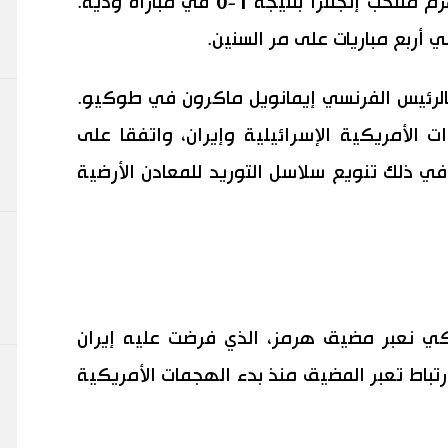
المنتخب الياباني لكرة القدم للرجال يهزم منتخب إنجلترا بنتيجة 1-0 في مباراة ودية.
ي أربع مباريات على مر السنين.
بالرئيس الفرنسي إيمانويل ماكرون في طوكيو.
ات الأمريكية الإسرائيلية وإيران، واتفقا على
 في ذلك تنويع سلاسل التوريد للمعادن الأرضية
ي نعبر مضيق هرمز، الذي فرضت عليه إيران
لارتباط تعبر المضيق منذ بدء الهجمات الأمريكية