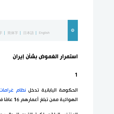
字
简体字
日本語
English
استمرار الغموض بشأن إيران
1
الحكومة اليابانية تدخل
نظام غرامات
الهوائية ممن تبلغ أعمارهم 16 عامًا فأكثر.