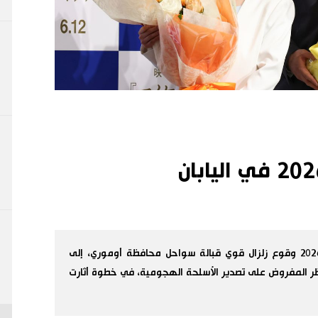
تضمنت أبرز الأخبار في اليابان خلال أبريل/نيسان 2026 وقوع زلزال قوي قبالة سواحل محافظة أوموري، إلى
حظر المفروض على تصدير الأسلحة الهجومية، في خطوة أثارت