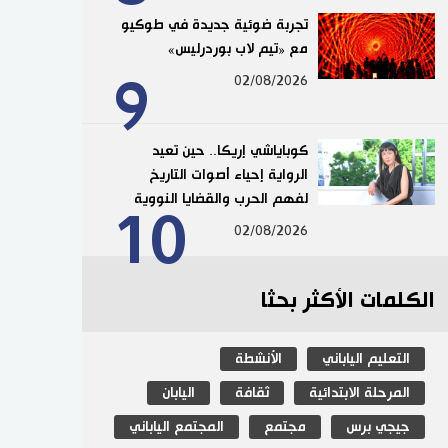
تجربة ضوئية جديدة في طوكيو
مع «تيم لاب بوردرليس»
9
02/08/2026
كوباياشي إريكا.. حين تعيد
الرواية إحياء أصوات التاريخ
لفهم الحرب والقضايا النووية
10
02/08/2026
الكلمات الأكثر بحثا
التعليم الياباني
الأنشطة
المرحلة الابتدائية
ثقافة
اليابان
جيجي برس
مجتمع
المجتمع الياباني