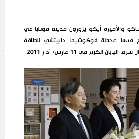
ساكو والأميرة أيكو يزورون مدينة فوتابا في
قع فيها محطة فوكوشيما داييتشي للطاقة