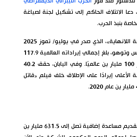
 للدستور منذ فوز
الحزب الليبرالي الديمقراطي
، دعا الائتلاف الحاكم إلى تشكيل لجنة لصياغة
نهاية عرض فيلم «قاتل الشياطين: قلعة اللانهاية»، الذي صدر في يوليو/ تموز 2025
في دور السينما. وفقًا لشركتي أنيبليكس وتوهو، بلغ إجمالي إيراداته العالمية 117.9
مليار ين؛ وهو أول فيلم ياباني يتجاوز 100 مليار ين عالميًا. وفي اليابان، حقق 40.2
مة الأعلى إيرادًا على الإطلاق خلف فيلم «قاتل
وزارة الاقتصاد والتجارة والصناعة تعلن تقديم مساعدة إضافية تصل إلى 631.5 مليار ين