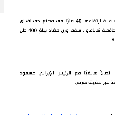
مصرع 3 عمال وفقد آخر بعد انهيار سقالة ارتفاعها 40 مترًا في مصنع جي.إف.إي
ستيل في شرق اليابان بكاواساكي بمحافظة كاناغاوا. سقط وزن مضاد يبلغ 400 طن
ة.
اتصالاً هاتفيًا مع الرئيس الإيراني مسعود
نة عبر مضيق هرمز.