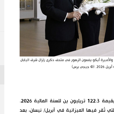
 والأميرة أيكو يضعون الزهور في متحف ذكرى زلزال شرق اليابان
البرلمان الياباني يقر ميزانية قياسية بقيمة 122.3 تريليون ين للسنة المالية 2026.
ة الأولى منذ 11 عامًا التي تُقر فيها الميزانية في أبريل/ نيسان، بعد