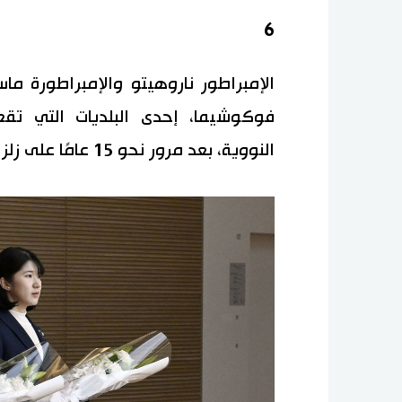
6
الإمبراطور ناروهيتو والإمبراطورة ما
فوكوشيما، إحدى البلديات التي ت
النووية، بعد مرور نحو 15 عامًا على زلزال شرق اليابان الكبير في 11 مارس/ آذار 2011.