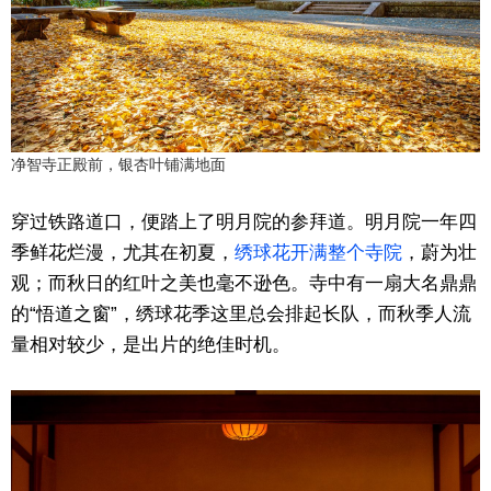
净智寺正殿前，银杏叶铺满地面
穿过铁路道口，便踏上了明月院的参拜道。明月院一年四
季鲜花烂漫，尤其在初夏，
绣球花开满整个寺院
，蔚为壮
观；而秋日的红叶之美也毫不逊色。寺中有一扇大名鼎鼎
的“悟道之窗”，绣球花季这里总会排起长队，而秋季人流
量相对较少，是出片的绝佳时机。