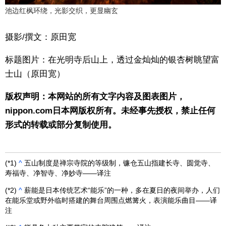
池边红枫环绕，光影交织，更显幽玄
摄影/撰文：原田宽
标题图片：在光明寺后山上，透过金灿灿的银杏树眺望富
士山（原田宽）
版权声明：本网站的所有文字内容及图表图片，
nippon.com日本网版权所有。未经事先授权，禁止任何
形式的转载或部分复制使用。
(*1)
^
五山制度是禅宗寺院的等级制，镰仓五山指建长寺、圆觉寺、
寿福寺、净智寺、净妙寺——译注
(*2)
^
薪能是日本传统艺术“能乐”的一种，多在夏日的夜间举办，人们
在能乐堂或野外临时搭建的舞台周围点燃篝火，表演能乐曲目——译
注