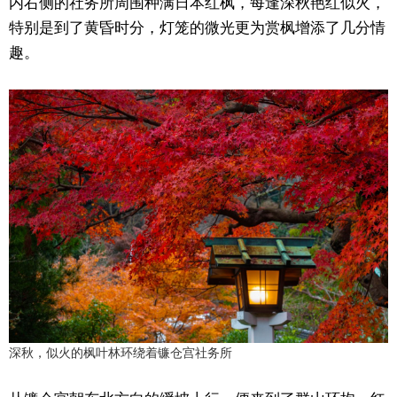
内右侧的社务所周围种满日本红枫，每逢深秋艳红似火，
特别是到了黄昏时分，灯笼的微光更为赏枫增添了几分情
趣。
深秋，似火的枫叶林环绕着镰仓宫社务所