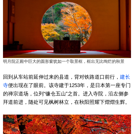
明月院正殿中巨大的圆形窗犹如一个取景框，框出无比绚烂的秋景
回到从车站前延伸过来的县道，背对铁路道口前行，
建长
寺
便出现在了眼前。该寺建于1253年，是日本第一座专门
的禅宗道场，位列“镰仓五山”之首。进入寺院，沿左侧参
拜道前进，随处可见枫树林立，在秋阳照耀下熠熠生辉。