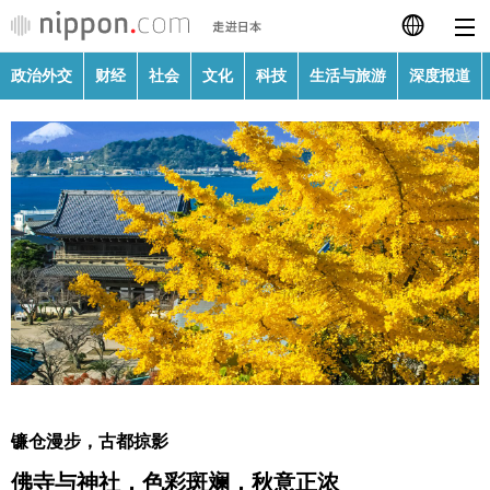
政治外交
财经
社会
文化
科技
生活与旅游
深度报道
日本語
English
繁體字
政治外交
Français
财经
Español
社会
العربية
文化
Русский
镰仓漫步，古都掠影
科技
佛寺与神社，色彩斑斓，秋意正浓