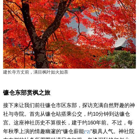
建长寺方丈前，满目枫叶如火如荼
镰仓东部赏枫之旅
接下来让我们前往镰仓市区东部，探访充满自然野趣的神
社与寺院。首先从镰仓站搭乘公交，约10分钟到达镰仓
宫。这座神社历史不算很长，建于约160年前。不过，每
年秋季上演的情趣幽邃的“镰仓薪能
”极具人气。神社院
(*2)