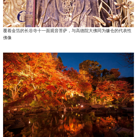
覆着金箔的长谷寺十一面观音菩萨，与高德院大佛同为镰仓的代表性
佛像