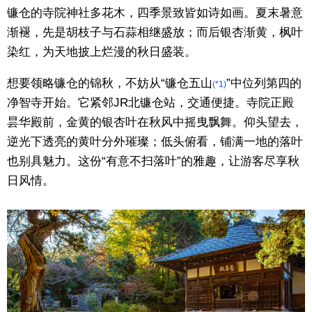
镰仓的寺院神社多花木，四季景致皆如诗如画。夏末暑意
东京
渐褪，先是胡枝子与石蒜相继盛放；而后银杏渐黄，枫叶
染红，为天地披上烂漫的秋日盛装。
编辑部通知
想要领略镰仓的锦秋，不妨从“镰仓五山
”中位列第四的
(*1)
净智寺开始。它紧邻JR北镰仓站，交通便捷。寺院正殿
SNS
昙华殿前，金黄的银杏叶在秋风中摇曳飘舞。仰头望去，
逆光下透亮的黄叶分外璀璨；低头俯看，铺满一地的落叶
也别具魅力。这份“有意不扫落叶”的雅趣，让游客尽享秋
日风情。