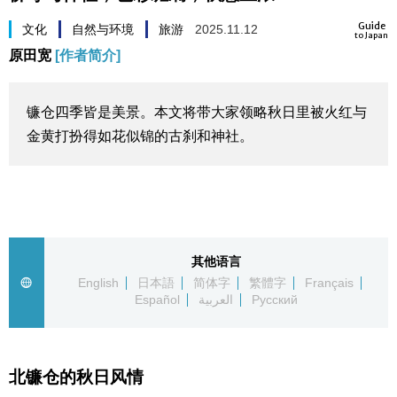
生活与旅游
Guide
文化
自然与环境
旅游
2025.11.12
to Japan
原田宽
[作者简介]
深度报道
镰仓四季皆是美景。本文将带大家领略秋日里被火红与
视觉日本
金黄打扮得如花似锦的古刹和神社。
新闻
话题
其他语言
日本信息库
English
日本語
简体字
繁體字
Français
Español
العربية
Русский
日本一瞥
北镰仓的秋日风情
人物访谈