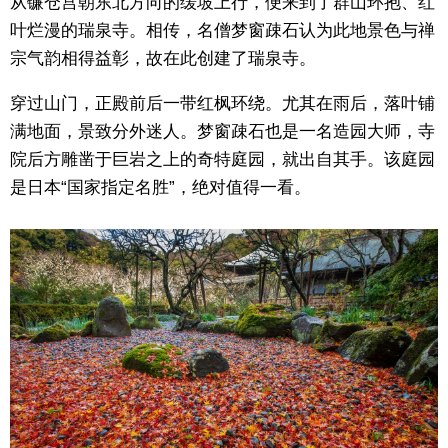
从镰仓宫朝东北方向的缓坡上行，便来到了群山环抱、红
叶烂漫的瑞泉寺。相传，名僧梦窗疎石认为此地景色与禅
宗气韵相得益彰，故在此创建了瑞泉寺。
穿过山门，正殿前后一带红枫环绕。尤其在雨后，落叶铺
满地面，景致分外迷人。梦窗疎石也是一名造园大师，寺
院后方雕凿于巨岩之上的奇特庭园，就出自其手。该庭园
是日本“国家指定名胜”，绝对值得一看。