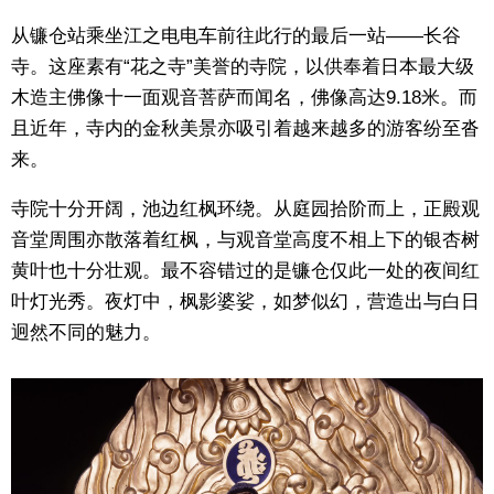
从镰仓站乘坐江之电电车前往此行的最后一站——长谷
寺。这座素有“花之寺”美誉的寺院，以供奉着日本最大级
木造主佛像十一面观音菩萨而闻名，佛像高达9.18米。而
且近年，寺内的金秋美景亦吸引着越来越多的游客纷至沓
来。
寺院十分开阔，池边红枫环绕。从庭园拾阶而上，正殿观
音堂周围亦散落着红枫，与观音堂高度不相上下的银杏树
黄叶也十分壮观。最不容错过的是镰仓仅此一处的夜间红
叶灯光秀。夜灯中，枫影婆娑，如梦似幻，营造出与白日
迥然不同的魅力。