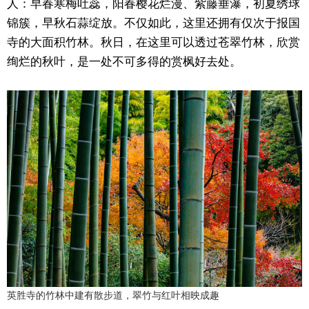
人：早春寒梅吐蕊，阳春樱花烂漫、紫藤垂瀑，初夏绣球
锦簇，早秋石蒜绽放。不仅如此，这里还拥有仅次于报国
寺的大面积竹林。秋日，在这里可以透过苍翠竹林，欣赏
绚烂的秋叶，是一处不可多得的赏枫好去处。
英胜寺的竹林中建有散步道，翠竹与红叶相映成趣