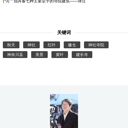
(*3)
^
指具备七种主要堂宇的寺院建筑——译注
关键词
秋天
神社
红叶
镰仓
神社寺院
神奈川县
美景
黄叶
建长寺