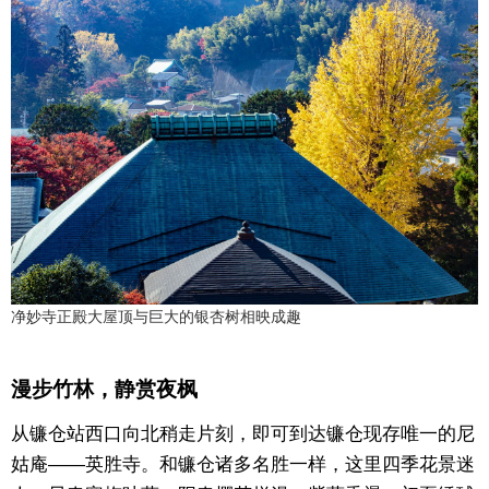
净妙寺正殿大屋顶与巨大的银杏树相映成趣
漫步竹林，静赏夜枫
从镰仓站西口向北稍走片刻，即可到达镰仓现存唯一的尼
姑庵——英胜寺。和镰仓诸多名胜一样，这里四季花景迷