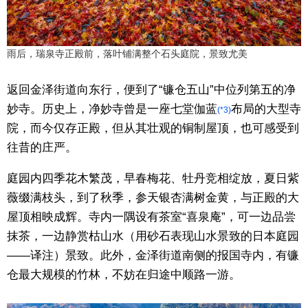
雨后，瑞泉寺正殿前，落叶铺满整个石头庭院，景致尤美
返回金泽街道向东行，便到了“镰仓五山”中位列第五的净
妙寺。历史上，净妙寺曾是一座七堂伽蓝
布局的大型寺
(*3)
院，而今仅存正殿，但从其壮观的铜制屋顶，也可感受到
往昔的庄严。
庭园内四季花木繁茂，早春梅花、牡丹竞相绽放，夏日紫
薇缀满枝头，到了秋季，参天银杏满树金黄，与正殿的大
屋顶相映成辉。寺内一隅设有茶室“喜泉庵”，可一边品尝
抹茶，一边静赏枯山水（用砂石表现山水景致的日本庭园
——译注）景致。此外，金泽街道南侧的报国寺内，有镰
仓最大规模的竹林，不妨在归途中顺路一游。