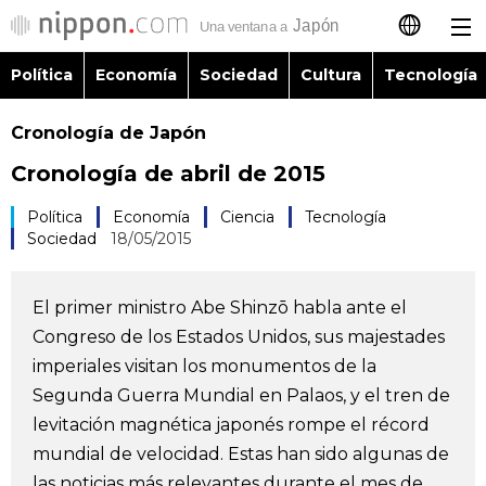
Política
Economía
Sociedad
Cultura
Tecnología
日本語
Cronología de Japón
English
Cronología de abril de 2015
简体字
Política
Política
Economía
Ciencia
Tecnología
Sociedad
18/05/2015
繁體字
Economía
Français
El primer ministro Abe Shinzō habla ante el
Sociedad
Congreso de los Estados Unidos, sus majestades
العربية
imperiales visitan los monumentos de la
Cultura
Segunda Guerra Mundial en Palaos, y el tren de
Русский
levitación magnética japonés rompe el récord
mundial de velocidad. Estas han sido algunas de
Tecnología
las noticias más relevantes durante el mes de