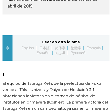
abril de 2015.
Vida
Guía de Japón
Vídeos e imágenes
Leer en otro idioma
English
日本語
简体字
繁體字
Français
En profundidad
Español
العربية
Русский
Más
1
Noticias
official SNS
El equipo de Tsuruga Kehi, de la prefectura de Fukui,
vence al Tōkai University Daiyon de Hokkaidō 3-1
Datos de Japón
obteniendo la victoria en el torneo de béisbol de
institutos en primavera (Kōshien). La primera victoria del
Fragmentos de Japón
Tsuruga Kehi en un campeonato, ya sea en primavera o