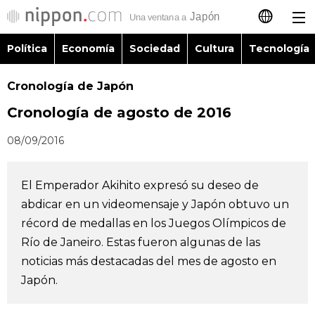
Política
Economía
Sociedad
Cultura
Tecnología
日本語
Cronología de Japón
English
Cronología de agosto de 2016
简体字
Política
08/09/2016
繁體字
Economía
El Emperador Akihito expresó su deseo de
Français
abdicar en un videomensaje y Japón obtuvo un
Sociedad
récord de medallas en los Juegos Olímpicos de
العربية
Río de Janeiro. Estas fueron algunas de las
Cultura
noticias más destacadas del mes de agosto en
Русский
Japón.
Tecnología