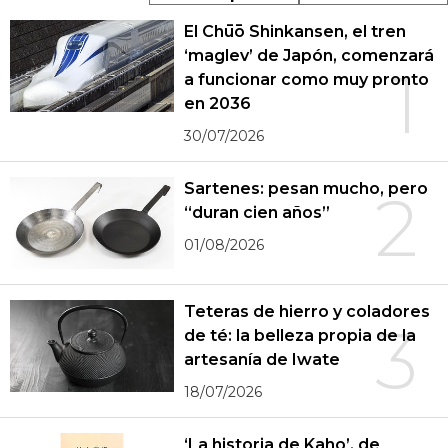
El Chūō Shinkansen, el tren
‘maglev’ de Japón, comenzará
1
a funcionar como muy pronto
en 2036
30/07/2026
Sartenes: pesan mucho, pero
2
“duran cien años”
01/08/2026
Teteras de hierro y coladores
3
de té: la belleza propia de la
artesanía de Iwate
18/07/2026
‘La historia de Kaho’, de