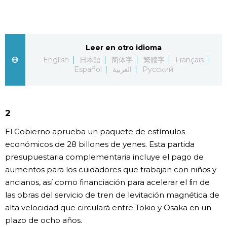
Vida
Guía de Japón
Leer en otro idioma
English
日本語
简体字
繁體字
Français
Español
العربية
Русский
Vídeos e imágenes
En profundidad
2
Más
El Gobierno aprueba un paquete de estímulos
económicos de 28 billones de yenes. Esta partida
presupuestaria complementaria incluye el pago de
Noticias
official SNS
aumentos para los cuidadores que trabajan con niños y
ancianos, así como financiación para acelerar el fin de
Datos de Japón
las obras del servicio de tren de levitación magnética de
alta velocidad que circulará entre Tokio y Osaka en un
Fragmentos de Japón
plazo de ocho años.