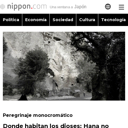
Política
Economía
Sociedad
Cultura
Tecnología
日本語
English
简体字
Política
繁體字
Economía
Français
Sociedad
العربية
Cultura
Русский
Peregrinaje monocromático
Tecnología
Donde habitan los dioses: Hana no