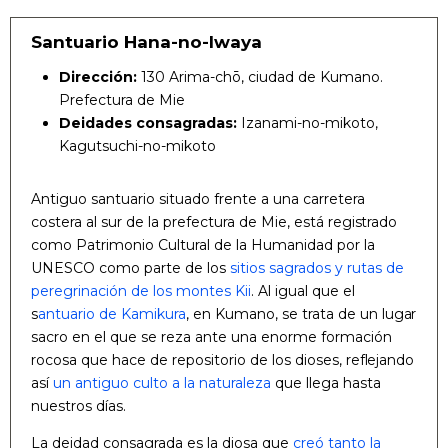
Santuario Hana-no-Iwaya
Dirección:
130 Arima-chō, ciudad de Kumano.
Prefectura de Mie
Deidades consagradas:
Izanami-no-mikoto,
Kagutsuchi-no-mikoto
Antiguo santuario situado frente a una carretera
costera al sur de la prefectura de Mie, está registrado
como Patrimonio Cultural de la Humanidad por la
UNESCO como parte de los
sitios sagrados y rutas de
peregrinación de los montes Kii
. Al igual que el
s
antuario de Kamikura
, en Kumano, se trata de un lugar
sacro en el que se reza ante una enorme formación
rocosa que hace de repositorio de los dioses, reflejando
así
un antiguo culto a la naturaleza
que llega hasta
nuestros días.
La deidad consagrada es la diosa que
creó tanto la