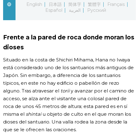
English
日本語
简体字
繁體字
Français
Español
العربية
Русский
Gente
Blog
Frente a la pared de roca donde moran los
dioses
Tokio
Situado en la costa de Shichiri Mihama, Hana no Iwaya
Avisos
está considerado uno de los santuarios más antiguos de
Japón. Sin embargo, a diferencia de los santuarios
típicos, en este no hay edificio o pabellón de rezo
alguno. Tras atravesar el
torii
y avanzar por el camino de
acceso, se alza ante el visitante una colosal pared de
roca de unos 45 metros de altura; esta pared es en sí
misma el
shintai
u objeto de culto en el que moran los
dioses del santuario. Una valla rodea la zona desde la
que se le ofrecen las oraciones.