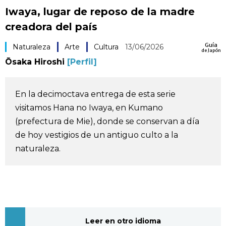
Iwaya, lugar de reposo de la madre
Vida
creadora del país
Guía de Japón
Guía
Naturaleza
Arte
Cultura
13/06/2026
de Japón
Ōsaka Hiroshi
[Perfil]
Vídeos e imágenes
En la decimoctava entrega de esta serie
En profundidad
visitamos Hana no Iwaya, en Kumano
(prefectura de Mie), donde se conservan a día
Más
de hoy vestigios de un antiguo culto a la
naturaleza.
Noticias
official SNS
Datos de Japón
Fragmentos de Japón
Leer en otro idioma