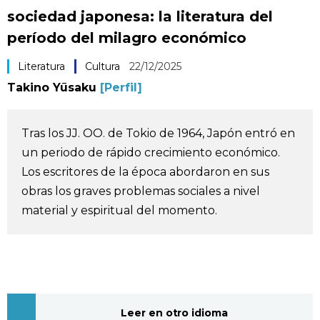
sociedad japonesa: la literatura del
Vida
período del milagro económico
Guía de Japón
Literatura
Cultura
22/12/2025
Takino Yūsaku
[Perfil]
Vídeos e imágenes
Tras los JJ. OO. de Tokio de 1964, Japón entró en
En profundidad
un periodo de rápido crecimiento económico.
Los escritores de la época abordaron en sus
Más
obras los graves problemas sociales a nivel
material y espiritual del momento.
Noticias
official SNS
Datos de Japón
Fragmentos de Japón
Leer en otro idioma