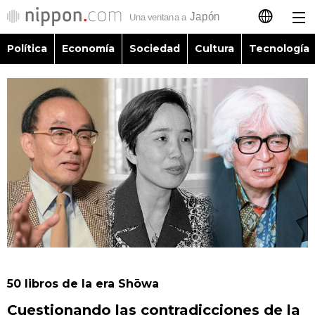
Política
Economía
Sociedad
Cultura
Tecnología
日本語
English
简体字
Política
繁體字
Economía
Français
Sociedad
العربية
Cultura
Русский
50 libros de la era Shōwa
Tecnología
Cuestionando las contradicciones de la