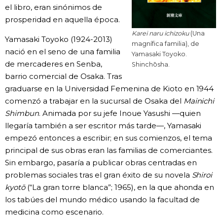
el libro, eran sinónimos de
prosperidad en aquella época.
Karei naru ichizoku
(Una
Yamasaki Toyoko (1924-2013)
magnífica familia), de
nació en el seno de una familia
Yamasaki Toyoko.
de mercaderes en Senba,
Shinchōsha.
barrio comercial de Osaka. Tras
graduarse en la Universidad Femenina de Kioto en 1944
comenzó a trabajar en la sucursal de Osaka del
Mainichi
Shimbun
. Animada por su jefe Inoue Yasushi —quien
llegaría también a ser escritor más tarde—, Yamasaki
empezó entonces a escribir; en sus comienzos, el tema
principal de sus obras eran las familias de comerciantes.
Sin embargo, pasaría a publicar obras centradas en
problemas sociales tras el gran éxito de su novela
Shiroi
kyotō
(“La gran torre blanca”; 1965), en la que ahonda en
los tabúes del mundo médico usando la facultad de
medicina como escenario.