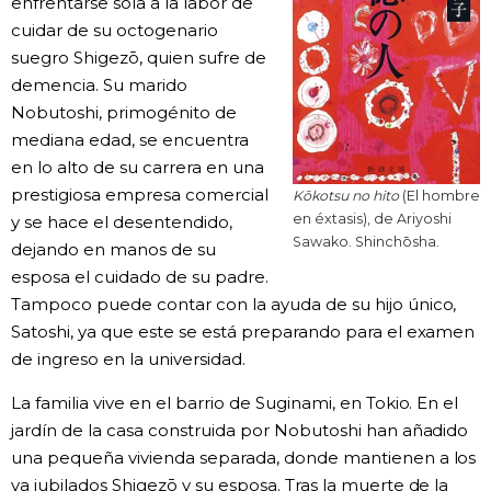
enfrentarse sola a la labor de
cuidar de su octogenario
suegro Shigezō, quien sufre de
demencia. Su marido
Nobutoshi, primogénito de
mediana edad, se encuentra
en lo alto de su carrera en una
prestigiosa empresa comercial
Kōkotsu no hito
(El hombre
en éxtasis), de Ariyoshi
y se hace el desentendido,
Sawako. Shinchōsha.
dejando en manos de su
esposa el cuidado de su padre.
Tampoco puede contar con la ayuda de su hijo único,
Satoshi, ya que este se está preparando para el examen
de ingreso en la universidad.
La familia vive en el barrio de Suginami, en Tokio. En el
jardín de la casa construida por Nobutoshi han añadido
una pequeña vivienda separada, donde mantienen a los
ya jubilados Shigezō y su esposa. Tras la muerte de la