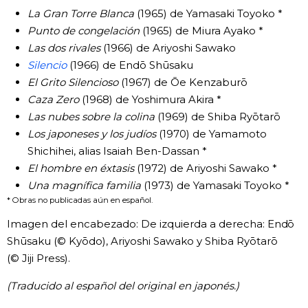
La Gran Torre Blanca
(1965) de Yamasaki Toyoko *
Punto de congelación
(1965) de Miura Ayako *
Las dos rivales
(1966) de Ariyoshi Sawako
Silencio
(1966) de Endō Shūsaku
El Grito Silencioso
(1967) de Ōe Kenzaburō
Caza Zero
(1968) de Yoshimura Akira *
Las nubes sobre la colina
(1969) de Shiba Ryōtarō
Los japoneses y los judíos
(1970) de Yamamoto
Shichihei, alias Isaiah Ben-Dassan *
El hombre en éxtasis
(1972) de Ariyoshi Sawako *
Una magnífica familia
(1973) de Yamasaki Toyoko *
* Obras no publicadas aún en español.
Imagen del encabezado: De izquierda a derecha: Endō
Shūsaku (© Kyōdo), Ariyoshi Sawako y Shiba Ryōtarō
(© Jiji Press).
(Traducido al español del original en japonés.)