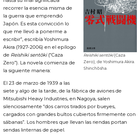
hasta su final significaba
recorrer la esencia misma de
la guerra que emprendió
Japón. Es esta convicción lo
que me llevó a ponerme a
escribir”, escribía Yoshimura
Akira (1927-2006) en el epílogo
de
Reishiki sentōki
(“Caza
Reishiki sentōki
(Caza
Zero), de Yoshimura Akira.
Zero”). La novela comienza de
Shinchōsha.
la siguiente manera:
El 23 de marzo de 1939 a las
siete y algo de la tarde, de la fábrica de aviones de
Mitsubishi Heavy Industries, en Nagoya, salen
silenciosamente “dos carros tirados por bueyes,
cargados con grandes bultos cubiertos firmemente con
sábanas”. Los hombres que llevan las riendas portan
sendas linternas de papel.