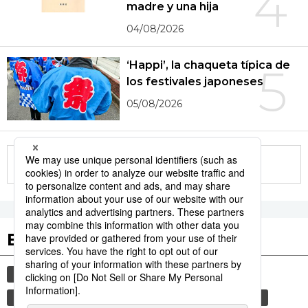
4
madre y una hija
04/08/2026
‘Happi’, la chaqueta típica de
5
los festivales japoneses
05/08/2026
More in this series
Etiquetas destacadas
cultura
gastronomía
comida
gastronomía japonesa
modales
cortesía