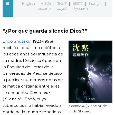
English
日本語
简体字
繁體字
Français
Español
العربية
Русский
Gente
Blog
“¿Por qué guarda silencio Dios?”
Tokio
Endō Shūsaku
(1923-1996)
recibió el bautismo católico a
Avisos
los doce años por influencia de
su madre. Desde su época en
la Facultad de Letras de la
Universidad de Keiō, se dedicó
a publicar numerosas obras de
temática cristiana; entre ellas
se encuentra
Chinmoku
(“Silencio”). Endō, cuya
tuberculosis lo había llevado al
Chinmoku
(Silencio), de
borde de la muerte repetidas
Endō Shūsaku.