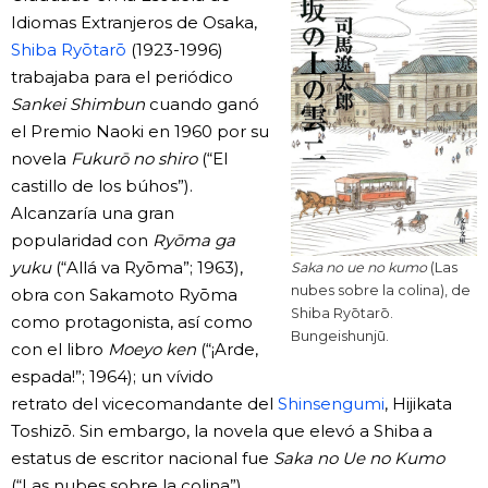
Idiomas Extranjeros de Osaka,
Shiba Ryōtarō
(1923-1996)
trabajaba para el periódico
Sankei Shimbun
cuando ganó
el Premio Naoki en 1960 por su
novela
Fukurō no shiro
(“El
castillo de los búhos”).
Alcanzaría una gran
popularidad con
Ryōma ga
yuku
(“Allá va Ryōma”; 1963),
Saka no ue no kumo
(Las
nubes sobre la colina), de
obra con Sakamoto Ryōma
Shiba Ryōtarō.
como protagonista, así como
Bungeishunjū.
con el libro ​​
Moeyo ken
(“¡Arde,
espada!”; 1964); un vívido
retrato del vicecomandante del
Shinsengumi
, Hijikata
Toshizō. Sin embargo, la novela que elevó a Shiba a
estatus de escritor nacional fue
Saka no Ue no Kumo
(“Las nubes sobre la colina”).