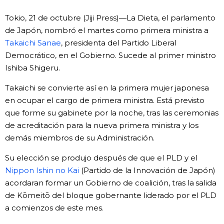
Vida
Tokio, 21 de octubre (Jiji Press)—La Dieta, el parlamento
de Japón, nombró el martes como primera ministra a
Takaichi Sanae
Guía de Japón
, presidenta del Partido Liberal
Democrático, en el Gobierno. Sucede al primer ministro
Ishiba Shigeru.
Vídeos e imágenes
Takaichi se convierte así en la primera mujer japonesa
En profundidad
en ocupar el cargo de primera ministra. Está previsto
que forme su gabinete por la noche, tras las ceremonias
de acreditación para la nueva primera ministra y los
Más
demás miembros de su Administración.
Noticias
Su elección se produjo después de que el PLD y el
official SNS
Nippon Ishin no Kai
(Partido de la Innovación de Japón)
acordaran formar un Gobierno de coalición, tras la salida
Datos de Japón
de Kōmeitō del bloque gobernante liderado por el PLD
a comienzos de este mes.
Fragmentos de Japón