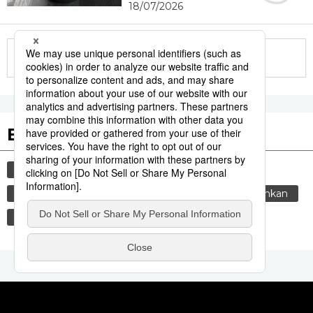
18/07/2026
More in this series
Etiquetas destacadas
cultura
gastronomía
vida
comida
cortesía
costumbres
tradiciones
genkan
sociedad
gastronomía japonesa