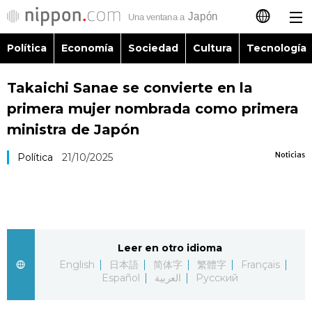
Política
Economía
Sociedad
Cultura
Tecnología
日本語
Takaichi Sanae se convierte en la
English
primera mujer nombrada como primera
简体字
ministra de Japón
Política
Noticias
Política
21/10/2025
繁體字
Economía
Français
Sociedad
العربية
Leer en otro idioma
Cultura
Русский
English
日本語
简体字
繁體字
Français
Español
العربية
Русский
Tecnología