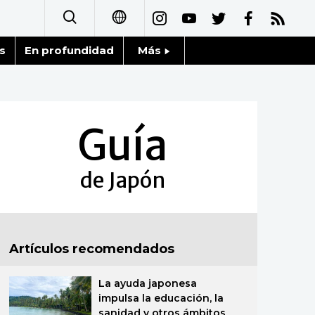
s
En profundidad
Más
日本語
Noticias
English
Datos de Japón
Guía
简体字
Fragmentos de Japón
繁體字
de Japón
Gente
Français
Blog
العربية
Artículos recomendados
Tokio
Русский
La ayuda japonesa
Avisos
impulsa la educación, la
sanidad y otros ámbitos