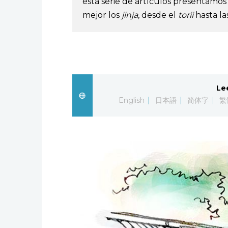
esta serie de artículos presentamos
mejor los
jinja
, desde el
torii
hasta las
Le
English
日本語
简体字
繁