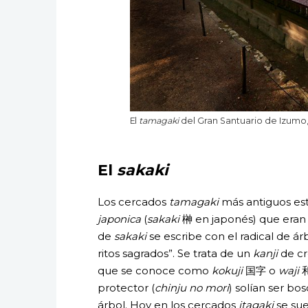
El
tamagaki
del Gran Santuario de Izumo,
El
sakaki
Los cercados
tamagaki
más antiguos es
japonica
(
sakaki
榊 en japonés) que eran p
de
sakaki
se escribe con el radical de árbo
ritos sagrados”. Se trata de un
kanji
de cr
que se conoce como
kokuji
国字 o
waji
和
protector (
chinju no mori
) solían ser bo
árbol. Hoy en los cercados
itagaki
se sue