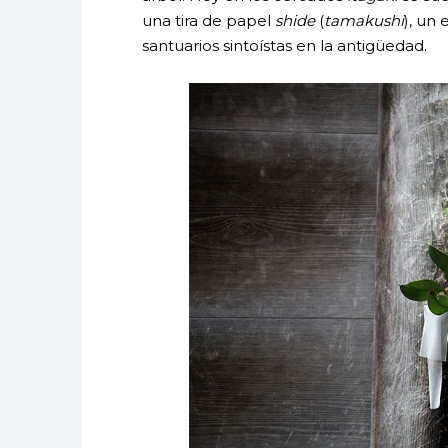
una tira de papel
shide
(
tamakushi
), un
santuarios sintoístas en la antigüedad.