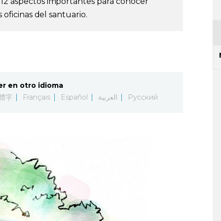
 12 aspectos importantes para conocer
 oficinas del santuario.
er en otro idioma
體字
Français
Español
العربية
Русский