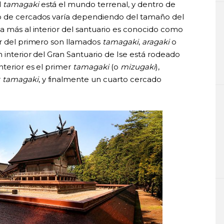
l
tamagaki
está el mundo terrenal, y dentro de
o de cercados varía dependiendo del tamaño del
a más al interior del santuario es conocido como
ior del primero son llamados
tamagaki
,
aragaki
o
n interior del Gran Santuario de Ise está rodeado
nterior es el primer
tamagaki
(o
mizugaki
),
r
tamagaki
, y finalmente un cuarto cercado