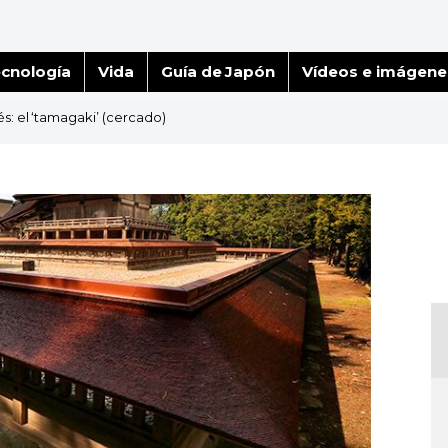
cnología
Vida
Guía de Japón
Vídeos e imágene
s: el ‘tamagaki’ (cercado)