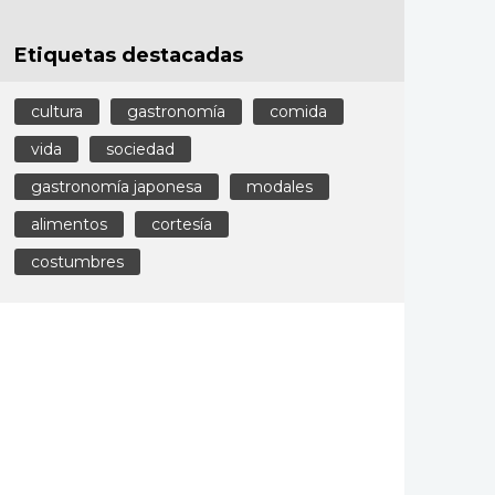
Etiquetas destacadas
cultura
gastronomía
comida
vida
sociedad
gastronomía japonesa
modales
alimentos
cortesía
costumbres