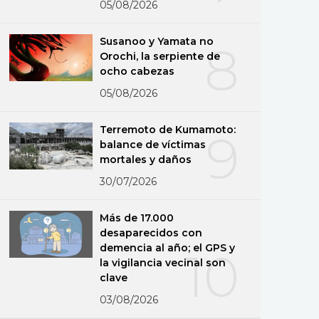
05/08/2026
Susanoo y Yamata no
8
Orochi, la serpiente de
ocho cabezas
05/08/2026
Terremoto de Kumamoto:
9
balance de víctimas
mortales y daños
30/07/2026
Más de 17.000
desaparecidos con
demencia al año; el GPS y
10
la vigilancia vecinal son
clave
03/08/2026