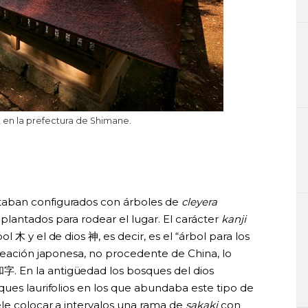
 en la prefectura de Shimane.
taban configurados con árboles de
cleyera
lantados para rodear el lugar. El carácter
kanji
l 木 y el de dios 神, es decir, es el “árbol para los
eación japonesa, no procedente de China, lo
字. En la antigüedad los bosques del dios
sques laurifolios en los que abundaba este tipo de
le colocar a intervalos una rama de
sakaki
con