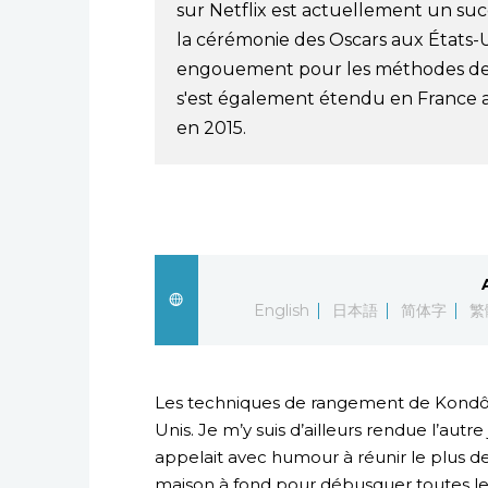
sur Netflix est actuellement un su
la cérémonie des Oscars aux États-Uni
engouement pour les méthodes de
s'est également étendu en France 
en 2015.
English
日本語
简体字
繁
Les techniques de rangement de Kondô
Unis. Je m’y suis d’ailleurs rendue l’autre
appelait avec humour à réunir le plus de
maison à fond pour débusquer toutes les 