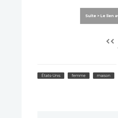
Suite > Le lien 
États-Unis
femme
maison