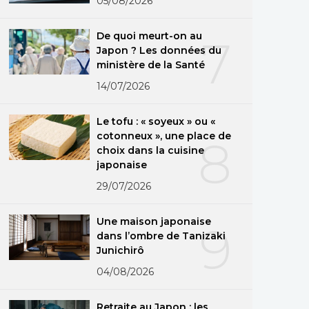
05/08/2026
De quoi meurt-on au
7
Japon ? Les données du
ministère de la Santé
14/07/2026
Le tofu : « soyeux » ou «
cotonneux », une place de
8
choix dans la cuisine
japonaise
29/07/2026
Une maison japonaise
9
dans l’ombre de Tanizaki
Junichirô
04/08/2026
Retraite au Japon : les