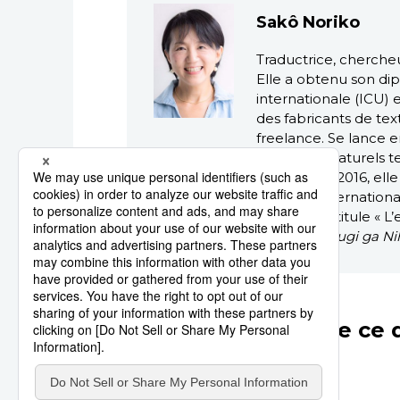
Sakô Noriko
Traductrice, cherche
Elle a obtenu son di
internationale (ICU) 
des fabricants de text
freelance. Se lance e
ménagers naturels te
vinaigre. En 2016, el
d’Études internationa
ouvrage s’intitule «
(
Kaji noshi-sugi ga N
Autres articles de ce 