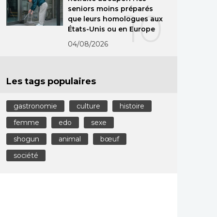
seniors moins préparés
10
que leurs homologues aux
États-Unis ou en Europe
04/08/2026
Les tags populaires
gastronomie
culture
histoire
femme
edo
sexe
shogun
animal
bœuf
société