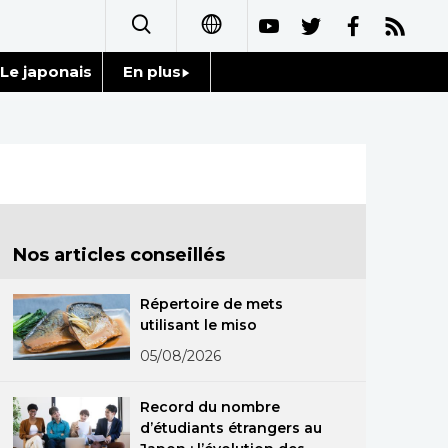
Le japonais
En plus
日本語
Données
English
Séries
简体字
Personnages
繁體字
Nos articles conseillés
Chroniques
Español
Répertoire de mets
Images
utilisant le miso
العربية
05/08/2026
Vidéos
Русский
Record du nombre
Tokyo
d’étudiants étrangers au