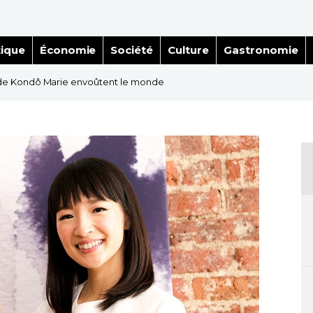
tique
Économie
Société
Culture
Gastronomie
de Kondô Marie envoûtent le monde