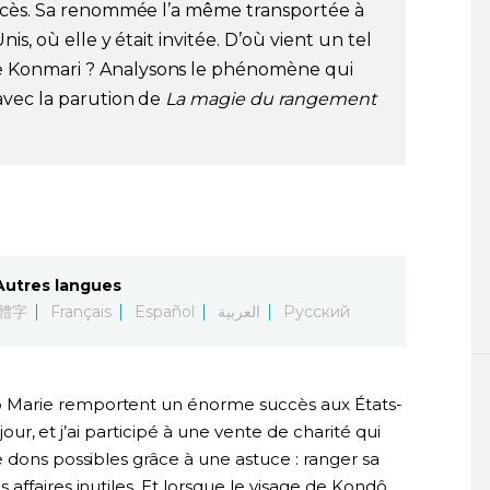
ccès. Sa renommée l’a même transportée à
s, où elle y était invitée. D’où vient un tel
 Konmari ? Analysons le phénomène qui
avec la parution de
La magie du rangement
Autres langues
體字
Français
Español
العربية
Русский
 Marie remportent un énorme succès aux États-
 jour, et j’ai participé à une vente de charité qui
 dons possibles grâce à une astuce : ranger sa
affaires inutiles. Et lorsque le visage de Kondô