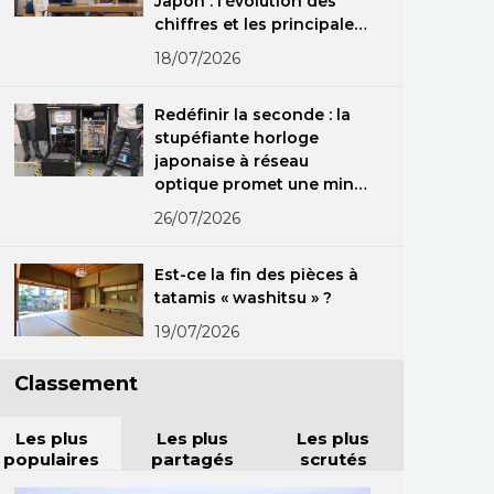
Japon : l’évolution des
chiffres et les principales
nationalités
18/07/2026
Redéfinir la seconde : la
stupéfiante horloge
japonaise à réseau
optique promet une mine
d’applications dans le
26/07/2026
monde réel
Est-ce la fin des pièces à
tatamis « washitsu » ?
19/07/2026
Classement
Les plus
Les plus
Les plus
populaires
partagés
scrutés