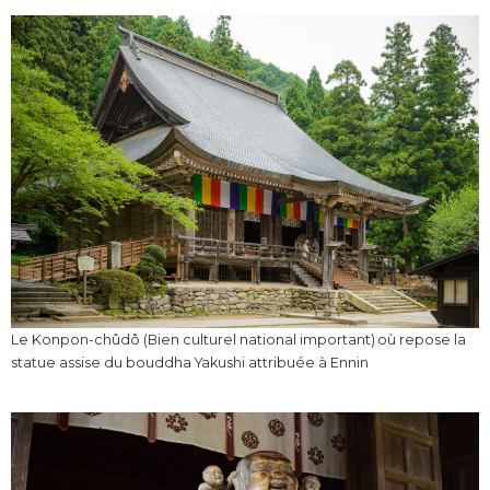
Le Konpon-chûdô (Bien culturel national important) où repose la
statue assise du bouddha Yakushi attribuée à Ennin