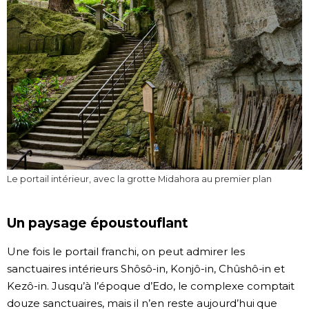
Le portail intérieur, avec la grotte Midahora au premier plan
Un paysage époustouflant
Une fois le portail franchi, on peut admirer les
sanctuaires intérieurs Shôsô-in, Konjô-in, Chûshô-in et
Kezô-in. Jusqu’à l’époque d’Edo, le complexe comptait
douze sanctuaires, mais il n’en reste aujourd’hui que