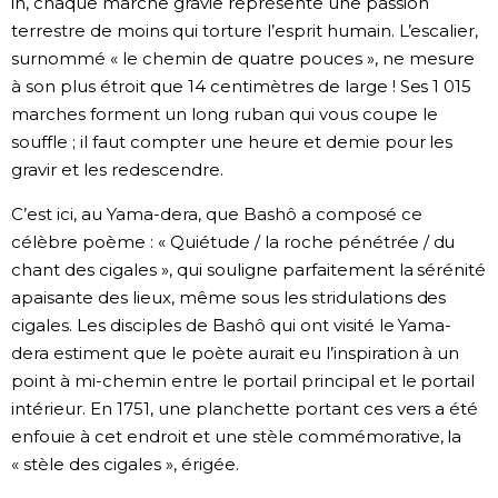
in, chaque marche gravie représente une passion
terrestre de moins qui torture l’esprit humain. L’escalier,
surnommé « le chemin de quatre pouces », ne mesure
à son plus étroit que 14 centimètres de large ! Ses 1 015
marches forment un long ruban qui vous coupe le
souffle ; il faut compter une heure et demie pour les
gravir et les redescendre.
C’est ici, au Yama-dera, que Bashô a composé ce
célèbre poème : « Quiétude / la roche pénétrée / du
chant des cigales », qui souligne parfaitement la sérénité
apaisante des lieux, même sous les stridulations des
cigales. Les disciples de Bashô qui ont visité le Yama-
dera estiment que le poète aurait eu l’inspiration à un
point à mi-chemin entre le portail principal et le portail
intérieur. En 1751, une planchette portant ces vers a été
enfouie à cet endroit et une stèle commémorative, la
« stèle des cigales », érigée.