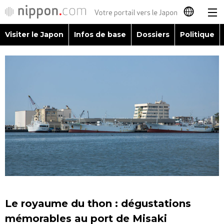
Visiter le Japon
Infos de base
Dossiers
Politique
日本語
English
简体字
Visiter le Japon
繁體字
Infos de base
Español
Dossiers
العربية
Politique
Русский
Le royaume du thon : dégustations
Économie
mémorables au port de Misaki