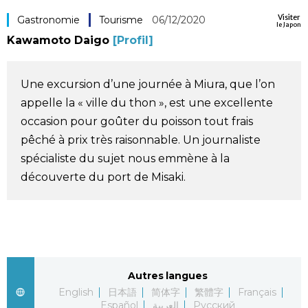
Visiter
Société
Gastronomie
Tourisme
06/12/2020
le Japon
Kawamoto Daigo
[Profil]
Culture
Une excursion d’une journée à Miura, que l’on
Gastronomie
appelle la « ville du thon », est une excellente
occasion pour goûter du poisson tout frais
Le japonais
pêché à prix très raisonnable. Un journaliste
spécialiste du sujet nous emmène à la
En plus
découverte du port de Misaki.
Données
official SNS
Séries
Autres langues
English
日本語
简体字
繁體字
Français
Personnages
Español
العربية
Русский