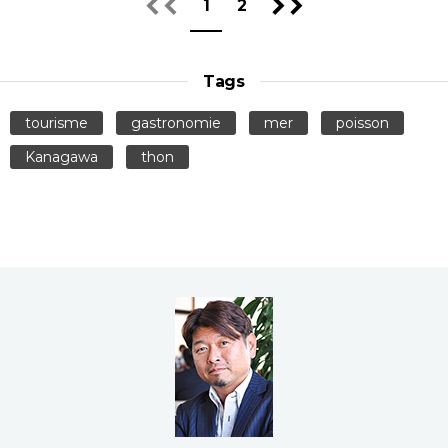
1
2
Tags
tourisme
gastronomie
mer
poisson
Kanagawa
thon