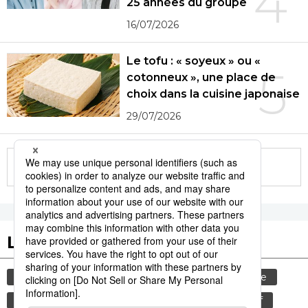
4
25 années du groupe
16/07/2026
Le tofu : « soyeux » ou «
5
cotonneux », une place de
choix dans la cuisine japonaise
29/07/2026
More in this series
Les tags populaires
gastronomie
histoire
femme
culture
sexe
edo
shogun
animal
bœuf