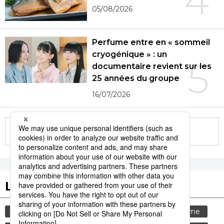
4
05/08/2026
Perfume entre en « sommeil
cryogénique » : un
5
documentaire revient sur les
25 années du groupe
16/07/2026
More in this series
Les tags populaires
société
gastronomie
histoire
tourisme