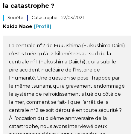
la catastrophe ?
Société
Société
Catastrophe
22/03/2021
Culture
Kaida Naoe
[Profil]
Gastronomie
La centrale n°2 de Fukushima (Fukushima Daini)
n’est située qu’à 12 kilomètres au sud de la
Le japonais
centrale n°1 (Fukushima Daiichi), qui a subi le
pire accident nucléaire de l’histoire de
En plus
l’humanité. Une question se pose : frappée par
le même tsunami, qui a gravement endommagé
Données
le système de refroidissement situé du côté de
official SNS
la mer, comment se fait-il que l’arrêt de la
centrale n°2 se soit déroulé en toute sécurité ?
Séries
À l’occasion du dixième anniversaire de la
catastrophe, nous avons interviewé deux
Personnages