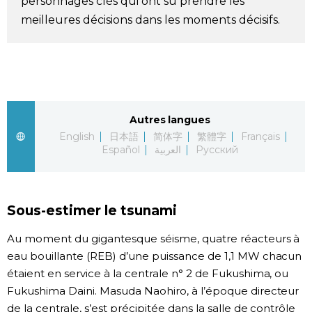
personnages clés qui ont su prendre les
meilleures décisions dans les moments décisifs.
Chroniques
Images
Vidéos
Autres langues
English
日本語
简体字
繁體字
Français
Tokyo
Español
العربية
Русский
Sous-estimer le tsunami
Au moment du gigantesque séisme, quatre réacteurs à
eau bouillante (REB) d’une puissance de 1,1 MW chacun
étaient en service à la centrale n° 2 de Fukushima, ou
Fukushima Daini. Masuda Naohiro, à l’époque directeur
de la centrale, s’est précipitée dans la salle de contrôle