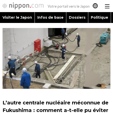
Visiter le Japon
Infos de base
Dossiers
Politique
日本語
English
简体字
Visiter le Japon
繁體字
Infos de base
Español
Dossiers
العربية
Politique
Русский
L’autre centrale nucléaire méconnue de
Économie
Fukushima : comment a-t-elle pu éviter