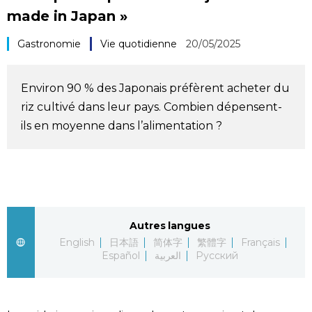
made in Japan »
Société
Gastronomie
Vie quotidienne
20/05/2025
Culture
Environ 90 % des Japonais préfèrent acheter du
Gastronomie
riz cultivé dans leur pays. Combien dépensent-
ils en moyenne dans l’alimentation ?
Le japonais
En plus
Données
official SNS
Autres langues
English
日本語
简体字
繁體字
Français
Español
العربية
Русский
Séries
Personnages