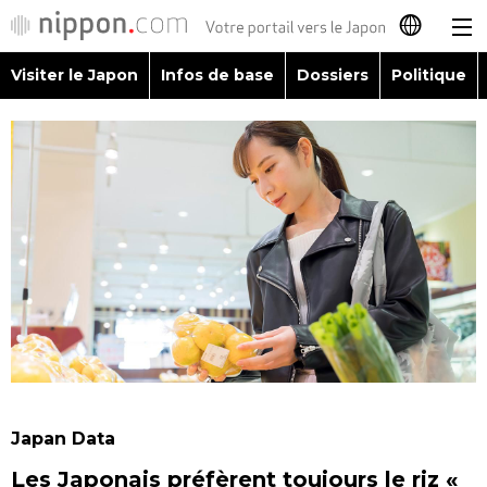
Visiter le Japon
Infos de base
Dossiers
Politique
日本語
English
简体字
Visiter le Japon
繁體字
Infos de base
Español
Dossiers
العربية
Politique
Русский
Japan Data
Économie
Les Japonais préfèrent toujours le riz «