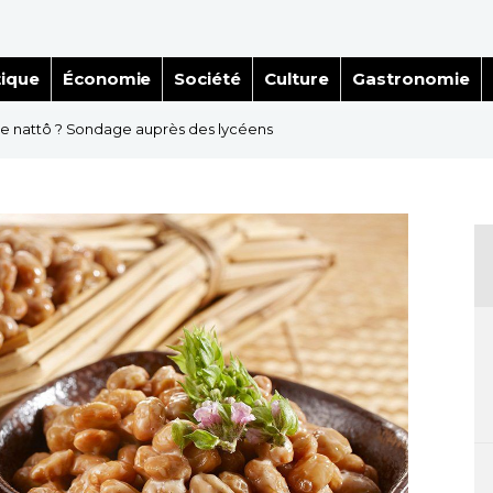
tique
Économie
Société
Culture
Gastronomie
e nattô ? Sondage auprès des lycéens