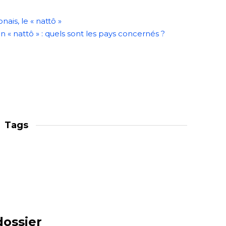
ais, le « nattô »
 « nattô » : quels sont les pays concernés ?
Tags
dossier