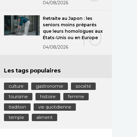
04/08/2026
Retraite au Japon : les
seniors moins préparés
10
que leurs homologues aux
États-Unis ou en Europe
04/08/2026
Les tags populaires
culture
gastronomie
société
tourisme
histoire
femme
tradition
vie quotidienne
temple
aliment