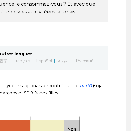
équence le consommez-vous ? Et avec quel
été posées aux lycéens japonais.
Autres langues
體字
Français
Español
العربية
Русский
e lycéens japonais a montré que le
nattô
(soja
arçons et 59,9 % des filles.