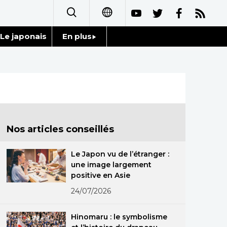
Le japonais
En plus
日本語
Données
English
Séries
简体字
Personnages
繁體字
Nos articles conseillés
Chroniques
Español
Le Japon vu de l’étranger :
Images
une image largement
العربية
positive en Asie
Vidéos
24/07/2026
Русский
Tokyo
Hinomaru : le symbolisme