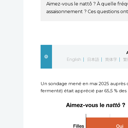
Aimez-vous le nattô ? À quelle fr
assaisonnement ? Ces questions ont 
English
日本語
简体字
繁
Un sondage mené en mai 2025 auprès d
fermenté) était apprécié par 65,5 % des g