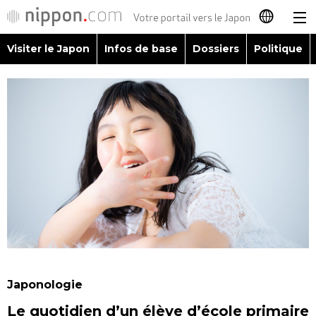
Visiter le Japon
Infos de base
Dossiers
Politique
日本語
English
简体字
Visiter le Japon
繁體字
Infos de base
Español
Dossiers
العربية
Politique
Русский
Japonologie
Économie
Le quotidien d’un élève d’école primaire