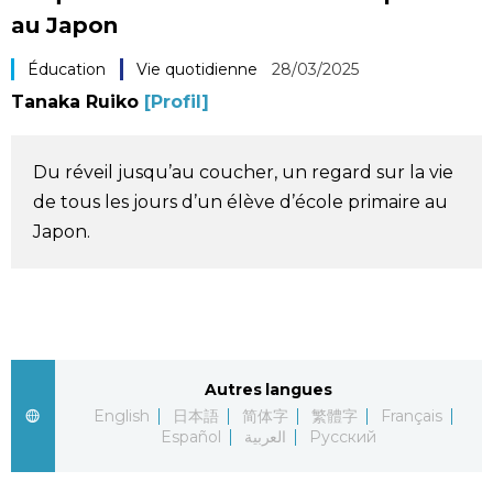
au Japon
Société
Éducation
Vie quotidienne
28/03/2025
Culture
Tanaka Ruiko
[Profil]
Gastronomie
Du réveil jusqu’au coucher, un regard sur la vie
de tous les jours d’un élève d’école primaire au
Le japonais
Japon.
En plus
Données
official SNS
Autres langues
Séries
English
日本語
简体字
繁體字
Français
Español
العربية
Русский
Personnages