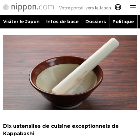
Visiter le Japon
Infos de base
Dossiers
Politique
日本語
English
简体字
Visiter le Japon
繁體字
Infos de base
Español
Dossiers
العربية
Politique
Русский
Dix ustensiles de cuisine exceptionnels de
Économie
Kappabashi