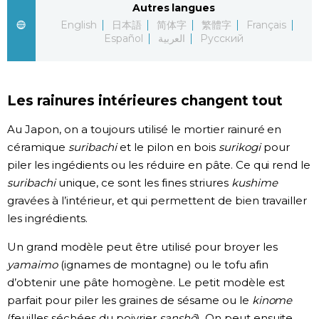
Autres langues
English
日本語
简体字
繁體字
Français
Chroniques
Español
العربية
Русский
Images
Les rainures intérieures changent tout
Vidéos
Au Japon, on a toujours utilisé le mortier rainuré en
céramique
suribachi
et le pilon en bois
surikogi
pour
Tokyo
piler les ingédients ou les réduire en pâte. Ce qui rend le
suribachi
unique, ce sont les fines striures
kushime
gravées à l’intérieur, et qui permettent de bien travailler
les ingrédients.
Un grand modèle peut être utilisé pour broyer les
yamaimo
(ignames de montagne) ou le tofu afin
d’obtenir une pâte homogène. Le petit modèle est
parfait pour piler les graines de sésame ou le
kinome
(feuilles séchées du poivrier
sanshô
). On peut ensuite