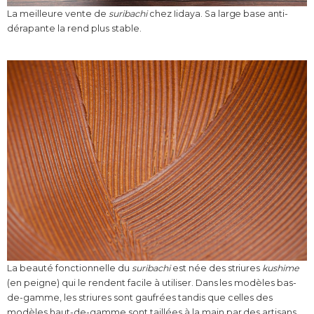
La meilleure vente de
suribachi
chez Iidaya. Sa large base anti-
dérapante la rend plus stable.
La beauté fonctionnelle du
suribachi
est née des striures
kushime
(en peigne) qui le rendent facile à utiliser. Dans les modèles bas-
de-gamme, les striures sont gaufrées tandis que celles des
modèles haut-de-gamme sont taillées à la main par des artisans,