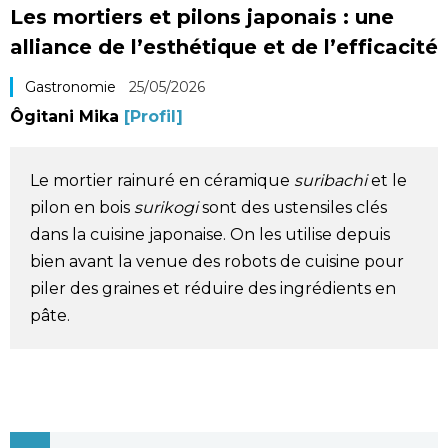
Les mortiers et pilons japonais : une
Société
alliance de l’esthétique et de l’efficacité
Culture
Gastronomie
25/05/2026
Ôgitani Mika
[Profil]
Gastronomie
Le mortier rainuré en céramique
suribachi
et le
Le japonais
pilon en bois
surikogi
sont des ustensiles clés
dans la cuisine japonaise. On les utilise depuis
En plus
bien avant la venue des robots de cuisine pour
piler des graines et réduire des ingrédients en
Données
pâte.
official SNS
Séries
Personnages